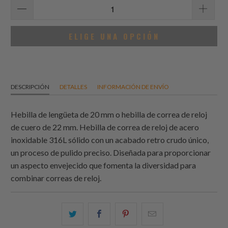
ELIGE UNA OPCIÓN
DESCRIPCIÓN
DETALLES
INFORMACIÓN DE ENVÍO
Hebilla de lengüeta de 20 mm o hebilla de correa de reloj
de cuero de 22 mm. Hebilla de correa de reloj de acero
inoxidable 316L sólido con un acabado retro crudo único,
un proceso de pulido preciso. Diseñada para proporcionar
un aspecto envejecido que fomenta la diversidad para
combinar correas de reloj.
Comparte
Comparte
Compartir
Email
esto
esto
esto
this