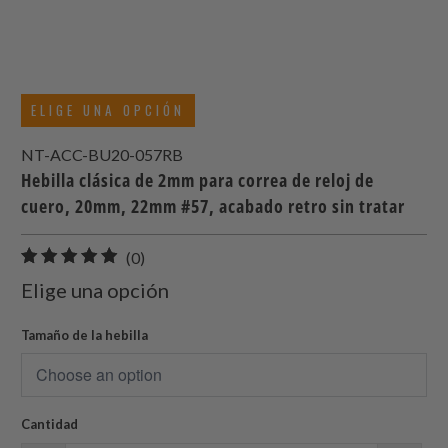
ELIGE UNA OPCIÓN
NT-ACC-BU20-057RB
Hebilla clásica de 2mm para correa de reloj de
cuero, 20mm, 22mm #57, acabado retro sin tratar
0
(0)
total
Elige una opción
de
reseñas
Tamaño de la hebilla
Cantidad