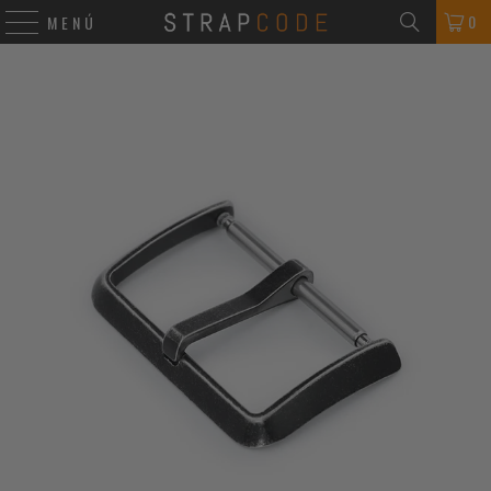
0
MENÚ