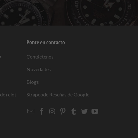
Ponte en contacto
O
Contáctenos
Novedades
Blogs
de reloj
Strapcode
Reseñas de Google
Email
Strapcode
Strapcode
Strapcode
Strapcode
Strapcode
Strapcode
Strapcode
on
on
on
on
on
on
Facebook
Instagram
Pinterest
Tumblr
Twitter
YouTube