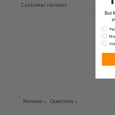
Customer reviews
But f
y
Are yo
Yes
No
Jus
Reviews
Questions
2
2