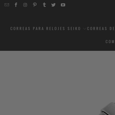
EMAIL
STRAPCODE
STRAPCODE
STRAPCODE
STRAPCODE
STRAPCODE
STRAPCODE
STRAPCODE
ON
ON
ON
ON
ON
ON
FACEBOOK
INSTAGRAM
PINTEREST
TUMBLR
TWITTER
YOUTUBE
CORREAS PARA RELOJES SEIKO
CORREAS DE
COM