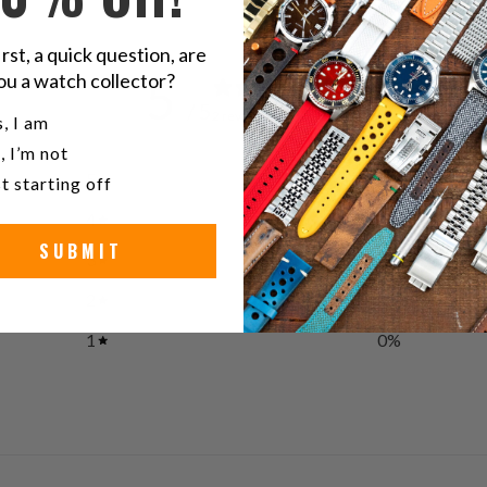
irst, a quick question, are
ou a watch collector?
5
/ 5
2 reviews
u a watch collector?
, I am
, I’m not
5
100
%
t starting off
4
0
%
SUBMIT
3
0
%
2
0
%
1
0
%