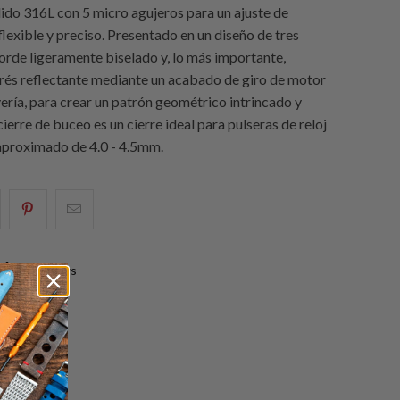
lido 316L con 5 micro agujeros para un ajuste de
lexible y preciso. Presentado en un diseño de tres
borde ligeramente biselado y, lo más importante,
erés reflectante mediante un acabado de giro de motor
yería, para crear un patrón geométrico intrincado y
 cierre de buceo es un cierre ideal para pulseras de reloj
aproximado de 4.0 - 4.5mm.
e
omparte
Compartir
Email
sto
esto
this
n
en
to
2 reviews
acebook
Pinterest
a
friend