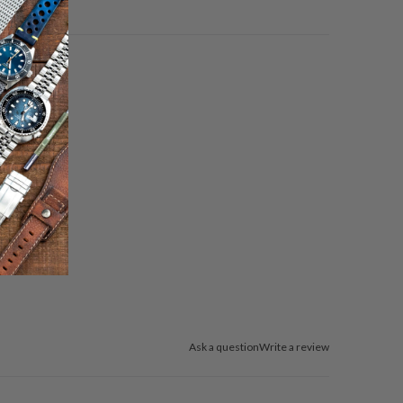
Ask a question
Write a review