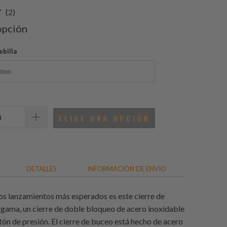
2
(2)
total
opción
de
reseñas
ebilla
ELIGE UNA OPCIÓN
DETALLES
INFORMACIÓN DE ENVÍO
os lanzamientos más esperados es este cierre de
 gama, un cierre de doble bloqueo de acero inoxidable
tón de presión. El cierre de buceo está hecho de acero