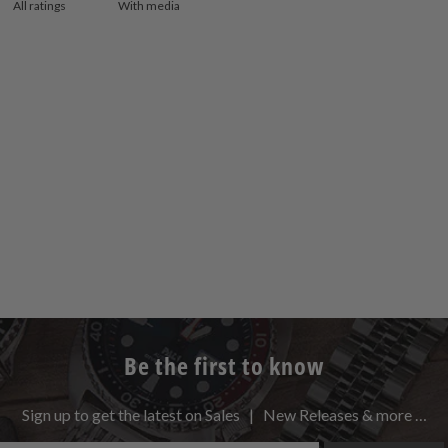
With media
Be the first to know
Sign up to get the latest on Sales | New Releases & more …