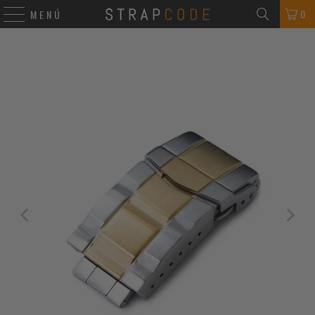
0
MENÚ