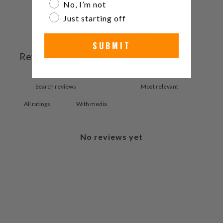
No, I’m not
Just starting off
Ask a question
Write a review
SUBMIT
Reviews
Questions
0
0
With media
No reviews yet