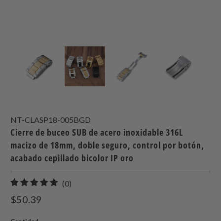
NT-CLASP18-005BGD
Cierre de buceo SUB de acero inoxidable 316L
macizo de 18mm, doble seguro, control por botón,
acabado cepillado bicolor IP oro
0
(0)
total
$50.39
de
reseñas