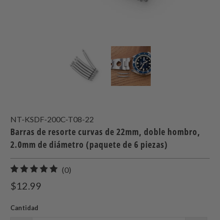
NT-KSDF-200C-T08-22
Barras de resorte curvas de 22mm, doble hombro,
2.0mm de diámetro (paquete de 6 piezas)
0
(0)
total
$12.99
de
reseñas
Cantidad