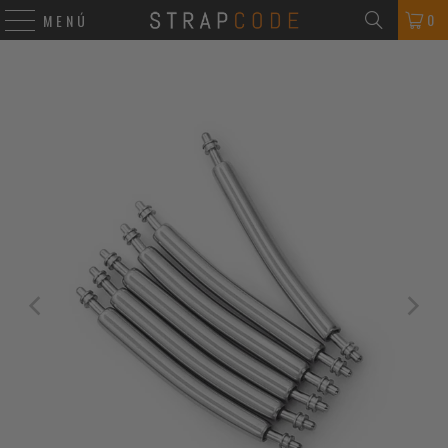
0
MENÚ