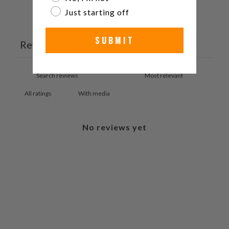
Just starting off
Ask a question
Write a review
SUBMIT
Reviews
Questions
0
0
With media
No reviews yet