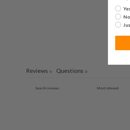
Are yo
Yes
No
Jus
Reviews
Questions
0
0