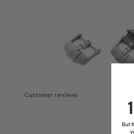
Customer reviews
But f
y