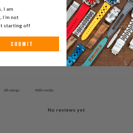
5
0
%
u a watch collector?
, I am
4
0
%
, I’m not
t starting off
3
0
%
2
0
%
SUBMIT
1
0
%
With media
No reviews yet