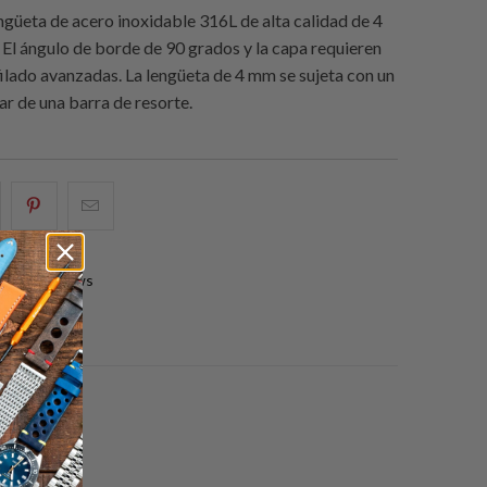
engüeta de acero inoxidable 316L de alta calidad de 4
El ángulo de borde de 90 grados y la capa requieren
filado avanzadas. La lengüeta de 4 mm se sujeta con un
gar de una barra de resorte.
e
omparte
Compartir
Email
sto
esto
this
n
en
to
0 reviews
acebook
Pinterest
a
friend