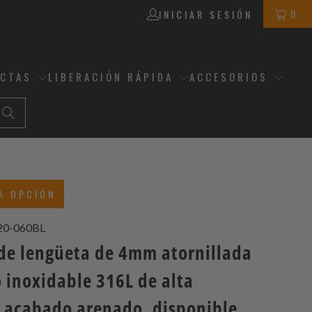
0
INICIAR SESIÓN
ECTAS
LIBERACIÓN RÁPIDA
ACCESORIOS
A OPCIÓN
0-060BL
 de lengüeta de 4mm atornillada
 inoxidable 316L de alta
, acabado arenado, disponible