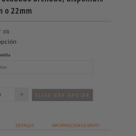
m o 22mm
0
(0)
total
opción
de
reseñas
ebilla
ELIGE UNA OPCIÓN
DETALLES
INFORMACIÓN DE ENVÍO