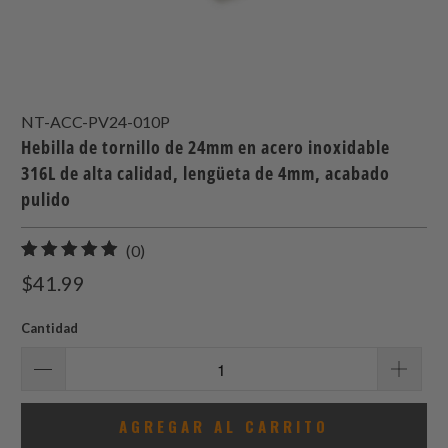
NT-ACC-PV24-010P
Hebilla de tornillo de 24mm en acero inoxidable
316L de alta calidad, lengüeta de 4mm, acabado
pulido
0
(0)
total
$41.99
de
reseñas
Cantidad
AGREGAR AL CARRITO