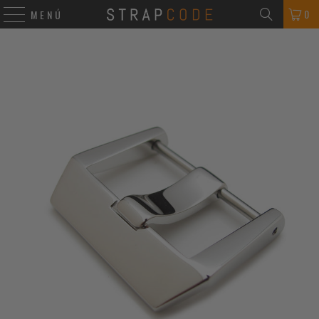
0
MENÚ