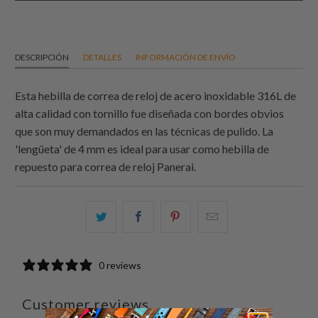
DESCRIPCIÓN
DETALLES
INFORMACIÓN DE ENVÍO
Esta hebilla de correa de reloj de acero inoxidable 316L de
alta calidad con tornillo fue diseñada con bordes obvios
que son muy demandados en las técnicas de pulido. La
'lengüeta' de 4 mm es ideal para usar como hebilla de
repuesto para correa de reloj Panerai.
Comparte
Comparte
Compartir
Email
esto
esto
esto
this
en
en
en
to
0 reviews
Twitter
Facebook
Pinterest
a
friend
Customer reviews