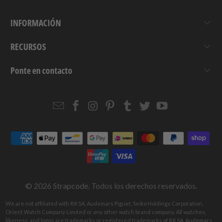
INFORMACIÓN
RECURSOS
Ponte en contacto
Email
Strapcode
Strapcode
Strapcode
Strapcode
Strapcode
Strapcode
Strapcode
on
on
on
on
on
on
Facebook
Instagram
Pinterest
Tumblr
Twitter
YouTube
© 2026
Strapcode
. Todos los derechos reservados.
We are not affiliated with RX SA, Audemars Piguet, Seiko Holdings Corporation,
Orient Watch Company Limited or any other watch brand company. All watches,
likeness, and logos are trademarks or registered trademarks of RX SA, Audemars