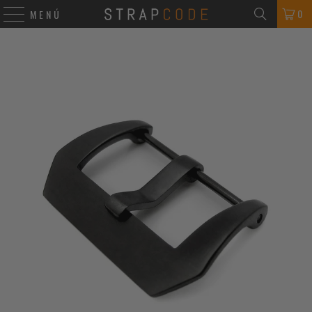
0
MENÚ