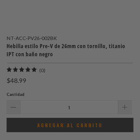
NT-ACC-PV26-002BK
Hebilla estilo Pre-V de 26mm con tornillo, titanio
IPT con baño negro
0
(0)
total
$48.99
de
reseñas
Cantidad
AGREGAR AL CARRITO