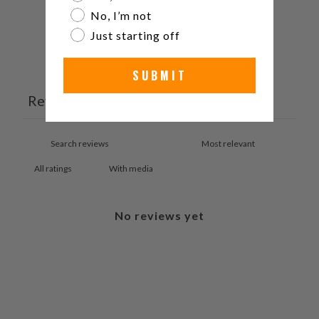
No, I’m not
1
0
%
Just starting off
Ask a question
Write a review
SUBMIT
Reviews
Questions
0
0
With media
No reviews yet