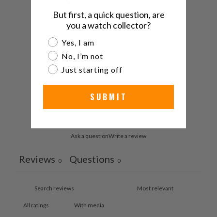
/ 5
0 reviews
But first, a quick question, are
you a watch collector?
5
0
%
Are you a watch collector?
Yes, I am
4
0
%
No, I’m not
3
0
%
Just starting off
2
0
%
SUBMIT
1
0
%
Ask a question
Write a review
Reviews
Questions
0
0
With media