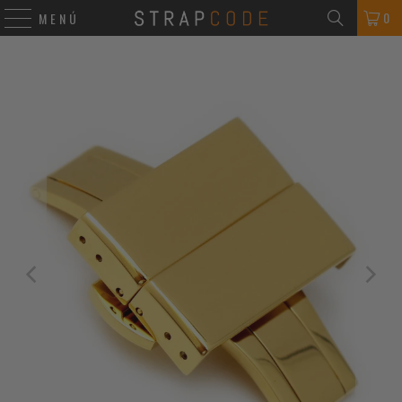
0
MENÚ