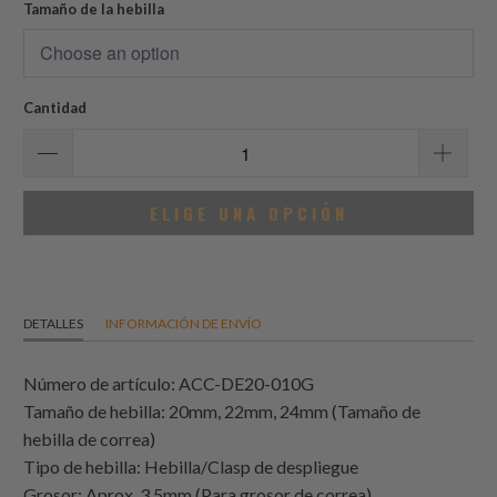
reseñas
Tamaño de la hebilla
Cantidad
ELIGE UNA OPCIÓN
DETALLES
INFORMACIÓN DE ENVÍO
Número de artículo: ACC-DE20-010G
Tamaño de hebilla: 20mm, 22mm, 24mm (Tamaño de
hebilla de correa)
Tipo de hebilla: Hebilla/Clasp de despliegue
Grosor: Aprox. 3.5mm (Para grosor de correa)