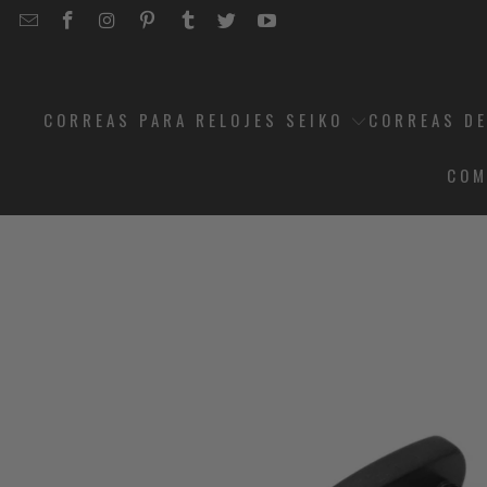
EMAIL
STRAPCODE
STRAPCODE
STRAPCODE
STRAPCODE
STRAPCODE
STRAPCODE
STRAPCODE
ON
ON
ON
ON
ON
ON
FACEBOOK
INSTAGRAM
PINTEREST
TUMBLR
TWITTER
YOUTUBE
CORREAS PARA RELOJES SEIKO
CORREAS DE
COM