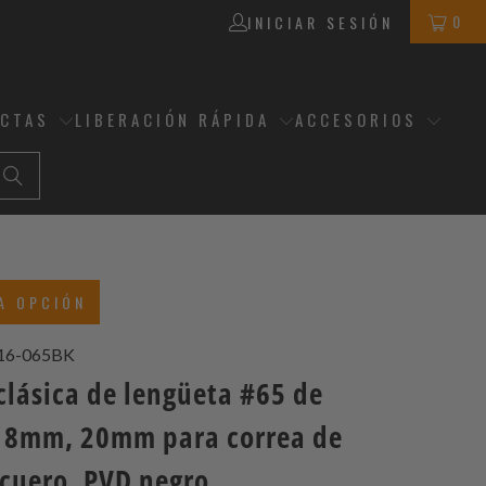
0
INICIAR SESIÓN
ECTAS
LIBERACIÓN RÁPIDA
ACCESORIOS
A OPCIÓN
16-065BK
clásica de lengüeta #65 de
8mm, 20mm para correa de
 cuero, PVD negro