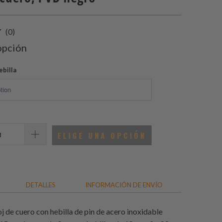
Play
0
(0)
total
opción
de
reseñas
ebilla
ELIGE UNA OPCIÓN
DETALLES
INFORMACIÓN DE ENVÍO
j de cuero con hebilla de pin de acero inoxidable