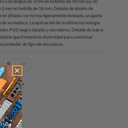
65 con lengua de 3 mm en hebillas de 18 mm &y 20
 2 mm en hebilla de 16 mm. Detalle de diseño de
rde afilado con forma ligeramente doblada, se ajusta
a de su muñeca. La aplicación de la última tecnología
ados PVD negro ideales y duraderos. Detalle de barra
ustable que fomenta la diversidad para combinar
oj estándar de tipo de dos piezas.
e
omparte
Compartir
Email
sto
esto
this
n
en
to
0 reviews
acebook
Pinterest
a
friend