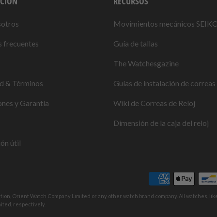
CIÓN
RECURSOS
sotros
Movimientos mecánicos SEIK
 frecuentes
Guía de tallas
The Watchesgazine
ad & Términos
Guías de instalación de correas 
nes y Garantía
Wiki de Correas de Reloj
Dimensión de la caja del reloj
ón útil
ation, Orient Watch Company Limited or any other watch brand company. All watches, li
ted, respectively.