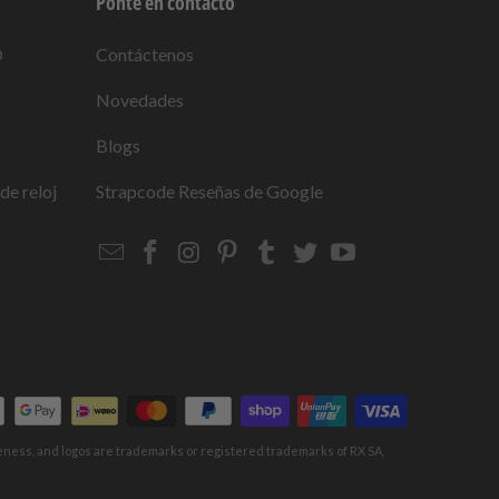
Ponte en contacto
O
Contáctenos
Novedades
Blogs
de reloj
Strapcode
Reseñas de Google
Email
Strapcode
Strapcode
Strapcode
Strapcode
Strapcode
Strapcode
Strapcode
on
on
on
on
on
on
Facebook
Instagram
Pinterest
Tumblr
Twitter
YouTube
keness, and logos are trademarks or registered trademarks of RX SA,