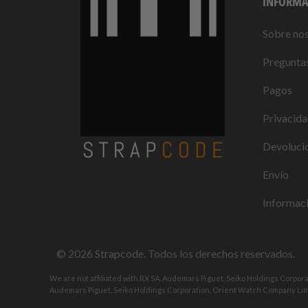
INFORMA
Sobre no
Preguntas
Pagos
Privacid
Devolucio
Envío
Informaci
© 2026
Strapcode
. Todos los derechos reservados.
We are not affiliated with RX SA, Audemars Piguet, Seiko Holdings Corpor
Audemars Piguet, Seiko Holdings Corporation, Orient Watch Company Limi