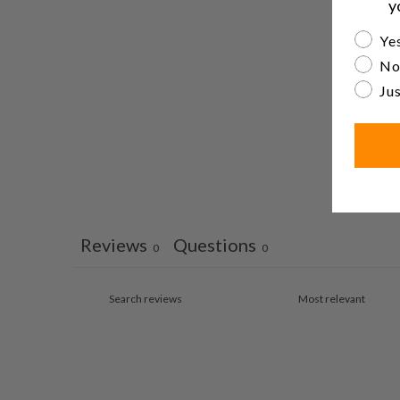
y
Are yo
Yes
No
Jus
Reviews
Questions
0
0