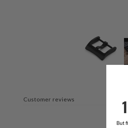
Customer reviews
But f