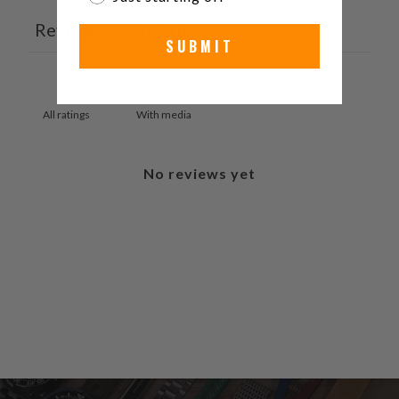
Reviews
Questions
0
0
SUBMIT
With media
No reviews yet