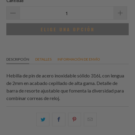
Cantidad
ELIGE UNA OPCIÓN
DESCRIPCIÓN
DETALLES
INFORMACIÓN DE ENVÍO
Hebilla de pin de acero inoxidable sólido 316L con lengua
de 2mm en acabado cepillado de alta gama. Detalle de
barra de resorte ajustable que fomenta la diversidad para
combinar correas de reloj.
Comparte
Comparte
Compartir
Email
esto
esto
esto
this
en
en
en
to