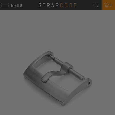
0
MENÚ