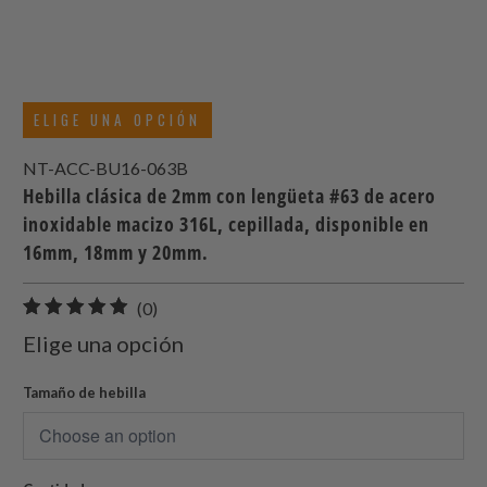
ELIGE UNA OPCIÓN
NT-ACC-BU16-063B
Hebilla clásica de 2mm con lengüeta #63 de acero
inoxidable macizo 316L, cepillada, disponible en
16mm, 18mm y 20mm.
0
(0)
total
Elige una opción
de
reseñas
Tamaño de hebilla