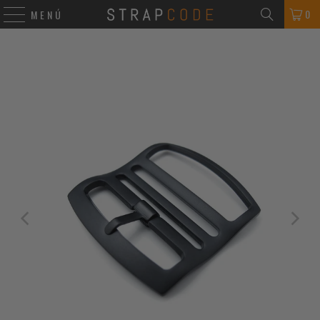
0
MENÚ