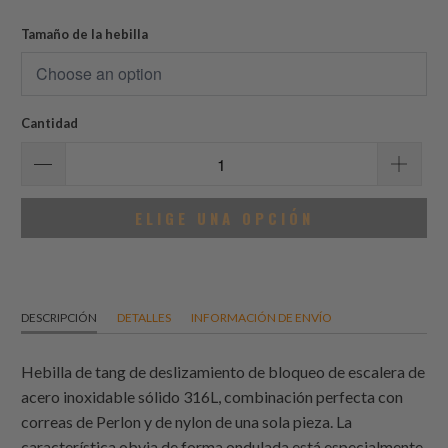
de
reseñas
Tamaño de la hebilla
Cantidad
ELIGE UNA OPCIÓN
DESCRIPCIÓN
DETALLES
INFORMACIÓN DE ENVÍO
Hebilla de tang de deslizamiento de bloqueo de escalera de
acero inoxidable sólido 316L, combinación perfecta con
correas de Perlon y de nylon de una sola pieza. La
característica obvia de forma ondulada está especialmente