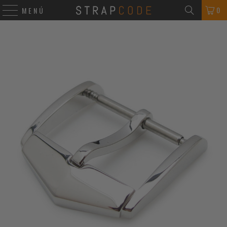
0
MENÚ