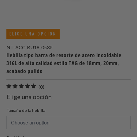
ELIGE UNA OPCIÓN
NT-ACC-BU18-053P
Hebilla tipo barra de resorte de acero inoxidable
316L de alta calidad estilo TAG de 18mm, 20mm,
acabado pulido
0
(0)
total
Elige una opción
de
reseñas
Tamaño de la hebilla