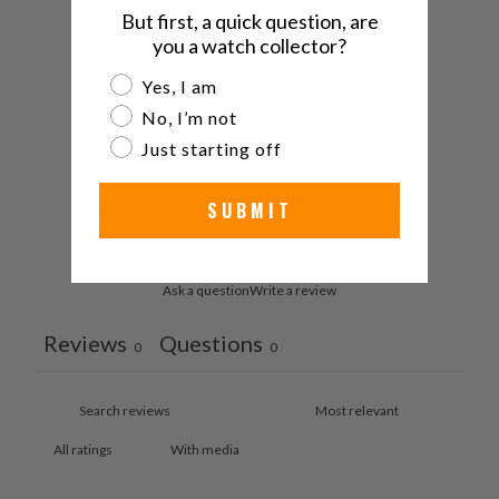
But first, a quick question, are
you a watch collector?
5
0
%
Are you a watch collector?
Yes, I am
4
0
%
No, I’m not
3
0
%
Just starting off
2
0
%
SUBMIT
1
0
%
Ask a question
Write a review
Reviews
Questions
0
0
With media