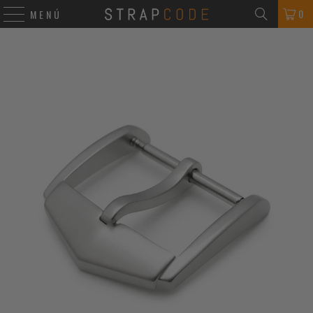
0
MENÚ