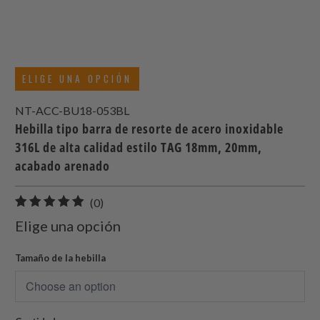
ELIGE UNA OPCIÓN
NT-ACC-BU18-053BL
Hebilla tipo barra de resorte de acero inoxidable
316L de alta calidad estilo TAG 18mm, 20mm,
acabado arenado
0
(0)
total
Elige una opción
de
reseñas
Tamaño de la hebilla