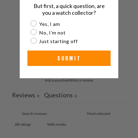
But first, a quick question, are
you a watch collector?
5
0
%
Are you a watch collector?
Yes, I am
4
0
%
No, I’m not
3
0
%
Just starting off
2
0
%
SUBMIT
1
0
%
Ask a question
Write a review
Reviews
Questions
0
0
With media