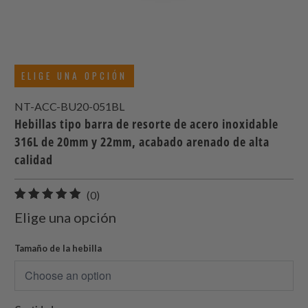
ELIGE UNA OPCIÓN
NT-ACC-BU20-051BL
Hebillas tipo barra de resorte de acero inoxidable
316L de 20mm y 22mm, acabado arenado de alta
calidad
0
(0)
total
Elige una opción
de
reseñas
Tamaño de la hebilla