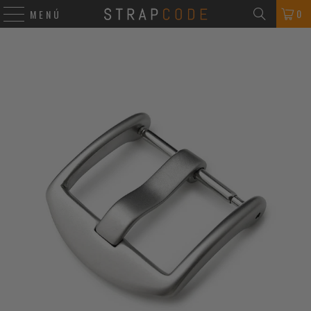
0
MENÚ