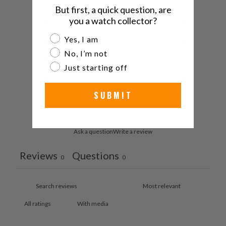
But first, a quick question, are
you a watch collector?
5
0
%
Are you a watch collector?
Yes, I am
4
0
%
No, I’m not
3
0
%
Just starting off
2
0
%
SUBMIT
1
0
%
Ask a question
Write a review
Reviews
Questions
0
0
With media