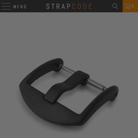
0
MENÚ