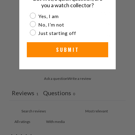
you a watch collector?
5
100
%
Are you a watch collector?
Yes, I am
No, I’m not
4
0
%
Just starting off
3
0
%
2
0
%
SUBMIT
1
0
%
Ask a question
Write a review
Reviews
Questions
1
0
With media