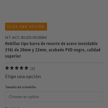
ELIGE UNA OPCIÓN
NT-ACC-BU20-051BBK
Hebillas tipo barra de resorte de acero inoxidable
316L de 20mm y 22mm, acabado PVD negro, calidad
superior
1
(1)
total
Elige una opción
de
reseñas
Tamaño de la hebilla