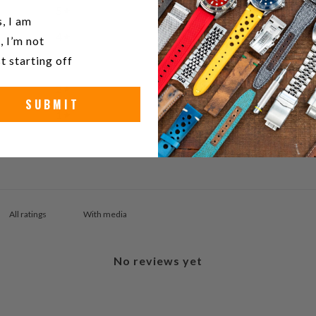
5
0
%
u a watch collector?
, I am
4
0
%
, I’m not
t starting off
3
0
%
2
0
%
SUBMIT
1
0
%
With media
No reviews yet