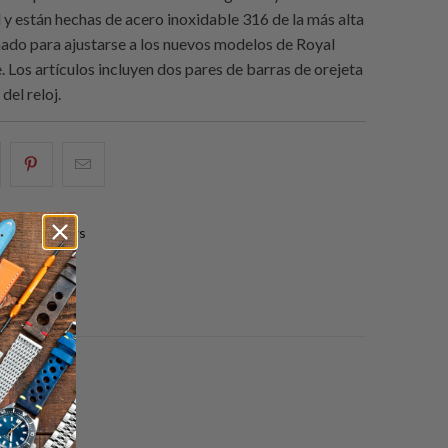
l y están hechas de acero inoxidable 316 de la más alta
ñado para ajustarse a los nuevos modelos de Royal
 Los artículos incluyen dos pares de barras de orejeta
del reloj.
e
omparte
Compartir
Email
sto
esto
this
n
en
to
0 reviews
acebook
Pinterest
a
friend