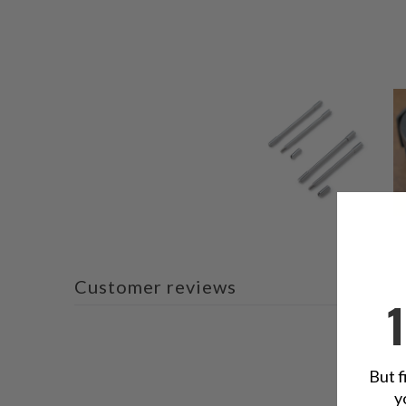
Customer reviews
But f
y