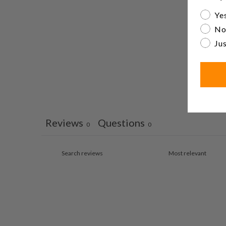
Are yo
Yes
No
Jus
Reviews
Questions
0
0