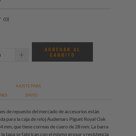
0
(0)
total
de
reseñas
AGREGAR AL
CARRITO
AJUSTE PARA
ONES
ENVÍO
nes de repuesto del mercado de accesorios están
da para la caja de reloj Audemars Piguet Royal Oak
4 mm, que tiene correas de cuero de 28 mm. La barra
y la tapa se fabrican con el mismo grosor y resistencia