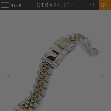
0
MENÚ