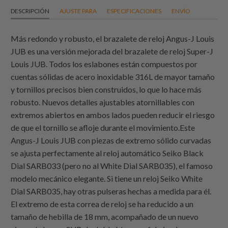
DESCRIPCIÓN
AJUSTE PARA
ESPECIFICACIONES
ENVÍO
Más redondo y robusto, el brazalete de reloj Angus-J Louis
JUB es una versión mejorada del brazalete de reloj Super-J
Louis JUB. Todos los eslabones están compuestos por
cuentas sólidas de acero inoxidable 316L de mayor tamaño
y tornillos precisos bien construidos, lo que lo hace más
robusto. Nuevos detalles ajustables atornillables con
extremos abiertos en ambos lados pueden reducir el riesgo
de que el tornillo se afloje durante el movimiento.Este
Angus-J Louis JUB con piezas de extremo sólido curvadas
se ajusta perfectamente al reloj automático Seiko Black
Dial SARB033 (pero no al White Dial SARB035), el famoso
modelo mecánico elegante. Si tiene un reloj Seiko White
Dial SARB035, hay otras pulseras hechas a medida para él.
El extremo de esta correa de reloj se ha reducido a un
tamaño de hebilla de 18 mm, acompañado de un nuevo