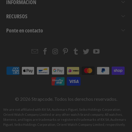
INFORMACIÓN
RECURSOS
Ponte en contacto
Email
Strapcode
Strapcode
Strapcode
Strapcode
Strapcode
Strapcode
Strapcode
on
on
on
on
on
on
Facebook
Instagram
Pinterest
Tumblr
Twitter
YouTube
© 2026
Strapcode
. Todos los derechos reservados.
We are not affiliated with RX SA, Audemars Piguet, Seiko Holdings Corporation,
Orient Watch Company Limited or any other watch brand company. All watches,
likeness, and logos are trademarks or registered trademarks of RX SA, Audemars
Piguet, Seiko Holdings Corporation, Orient Watch Company Limited, respectively.