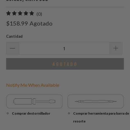
0
(0)
total
$158.99
Agotado
de
reseñas
Cantidad
AGOTADO
Notify Me When Available
Comprar destornillador
Comprar herramienta para barra de
resorte