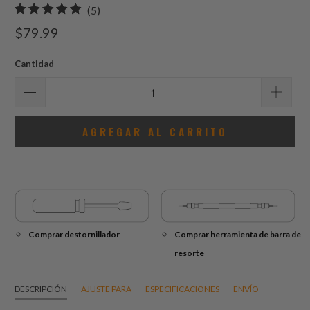
5
(5)
total
$79.99
de
reseñas
Cantidad
AGREGAR AL CARRITO
Comprar destornillador
Comprar herramienta de barra de
resorte
DESCRIPCIÓN
AJUSTE PARA
ESPECIFICACIONES
ENVÍO