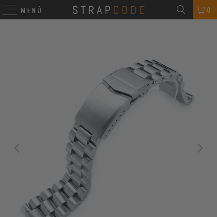
0
MENÚ