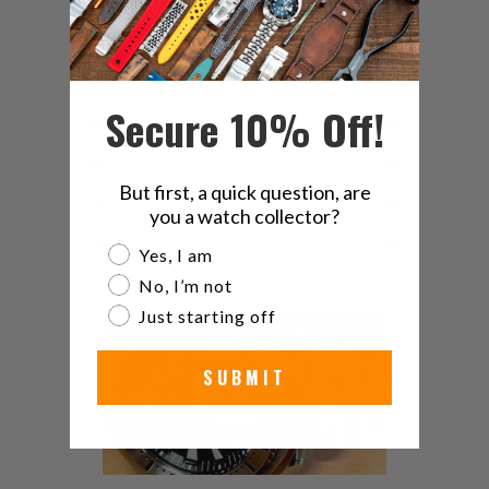
5
/ 5
5 reviews
5
100
%
Secure 10% Off!
4
0
%
3
0
%
But first, a quick question, are
2
0
%
you a watch collector?
1
0
%
Are you a watch collector?
Yes, I am
No, I’m not
Just starting off
SUBMIT