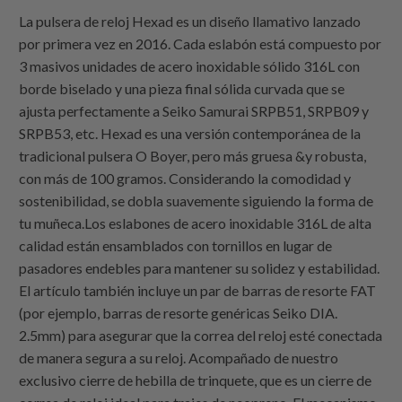
La pulsera de reloj Hexad es un diseño llamativo lanzado
por primera vez en 2016. Cada eslabón está compuesto por
3 masivos unidades de acero inoxidable sólido 316L con
borde biselado y una pieza final sólida curvada que se
ajusta perfectamente a Seiko Samurai SRPB51, SRPB09 y
SRPB53, etc. Hexad es una versión contemporánea de la
tradicional pulsera O Boyer, pero más gruesa &y robusta,
con más de 100 gramos. Considerando la comodidad y
sostenibilidad, se dobla suavemente siguiendo la forma de
tu muñeca.Los eslabones de acero inoxidable 316L de alta
calidad están ensamblados con tornillos en lugar de
pasadores endebles para mantener su solidez y estabilidad.
El artículo también incluye un par de barras de resorte FAT
(por ejemplo, barras de resorte genéricas Seiko DIA.
2.5mm) para asegurar que la correa del reloj esté conectada
de manera segura a su reloj. Acompañado de nuestro
exclusivo cierre de hebilla de trinquete, que es un cierre de