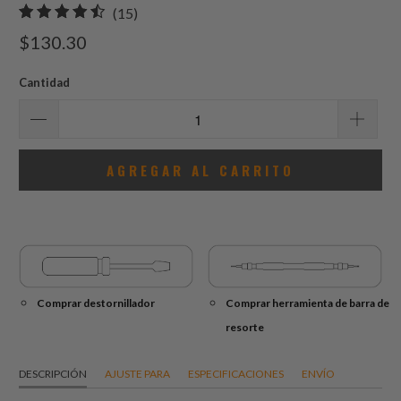
15
(15)
total
$130.30
de
reseñas
Cantidad
AGREGAR AL CARRITO
Comprar destornillador
Comprar herramienta de barra de
resorte
DESCRIPCIÓN
AJUSTE PARA
ESPECIFICACIONES
ENVÍO