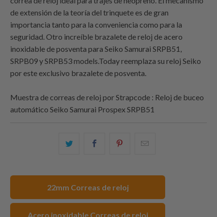
correa de reloj ideal para trajes de neopreno. El mecanismo
de extensión de la teoría del trinquete es de gran
importancia tanto para la conveniencia como para la
seguridad. Otro increíble brazalete de reloj de acero
inoxidable de posventa para Seiko Samurai SRPB51,
SRPB09 y SRPB53 models.Today reemplaza su reloj Seiko
por este exclusivo brazalete de posventa.
Muestra de correas de reloj por Strapcode : Reloj de buceo
automático Seiko Samurai Prospex SRPB51
Comparte
Comparte
Compartir
Email
esto
esto
esto
this
en
en
en
to
Twitter
Facebook
Pinterest
a
22mm Correas de reloj
friend
Acero inoxidable Correas de reloj