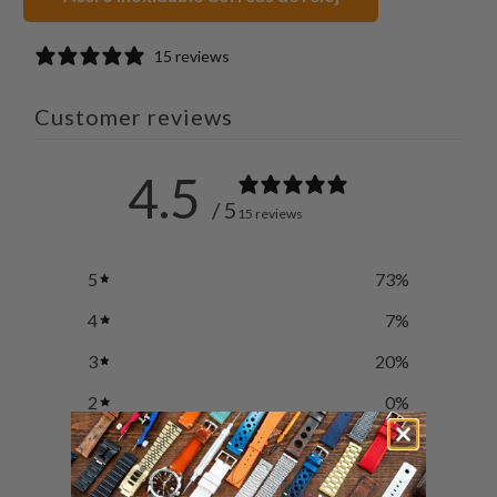
15 reviews
Customer reviews
4.5
/ 5
15 reviews
5
73
%
4
7
%
3
20
%
2
0
%
1
0
%