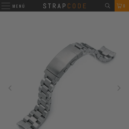
0
MENÚ