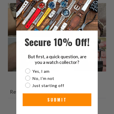
Secure 10% Off!
But first, a quick question, are
you a watch collector?
Are you a watch collector?
Yes, I am
No, I’m not
Ask a question
Write a review
Just starting off
Reviews
Questions
15
1
SUBMIT