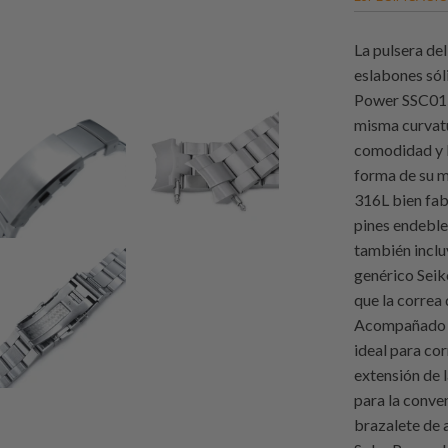
La pulsera de
eslabones sól
Power SSC015,
misma curvatu
comodidad y l
forma de su m
316L bien fab
pines endebles
también inclu
genérico Seik
que la correa 
Acompañado de
ideal para cor
extensión de l
para la conve
brazalete de 