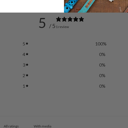
5
/ 5
1 review
5
100
%
4
0
%
3
0
%
2
0
%
1
0
%
With media