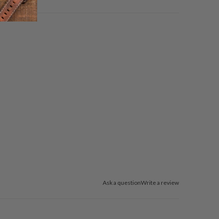
Ask a question
Write a review