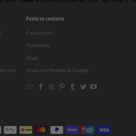
Ponte en contacto
O
Contáctenos
Novedades
Blogs
de reloj
Strapcode
Reseñas de Google
Email
Strapcode
Strapcode
Strapcode
Strapcode
Strapcode
Strapcode
Strapcode
on
on
on
on
on
on
Facebook
Instagram
Pinterest
Tumblr
Twitter
YouTube