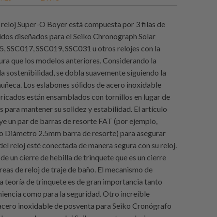
l reloj Super-O Boyer está compuesta por 3 filas de
idos diseñados para el Seiko Chronograph Solar
 SSC017, SSC019, SSC031 u otros relojes con la
ra que los modelos anteriores. Considerando la
a sostenibilidad, se dobla suavemente siguiendo la
uñeca. Los eslabones sólidos de acero inoxidable
ricados están ensamblados con tornillos en lugar de
 para mantener su solidez y estabilidad. El artículo
ye un par de barras de resorte FAT (por ejemplo,
o Diámetro 2.5mm barra de resorte) para asegurar
del reloj esté conectada de manera segura con su reloj.
 un cierre de hebilla de trinquete que es un cierre
reas de reloj de traje de baño. El mecanismo de
a teoría de trinquete es de gran importancia tanto
niencia como para la seguridad. Otro increíble
acero inoxidable de posventa para Seiko Cronógrafo