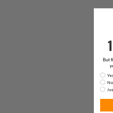
But f
y
Are yo
Yes
No
Jus