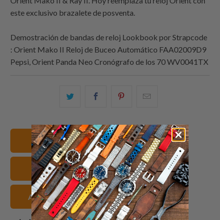
Orient Mako II & Ray II. Hoy reemplaza tu reloj Orient con
este exclusivo brazalete de posventa.
Demostración de bandas de reloj Lookbook por
Strapcode
: Orient Mako II Reloj de Buceo Automático FAA02009D9
Pepsi, Orient Panda Neo Cronógrafo de los 70 WV0041TX
Comparte
Comparte
Compartir
Email
esto
esto
esto
this
en
en
en
to
Twitter
Facebook
Pinterest
a
22mm Correas de reloj
friend
Orient Correas de reloj
Acero inoxidable Correas de reloj