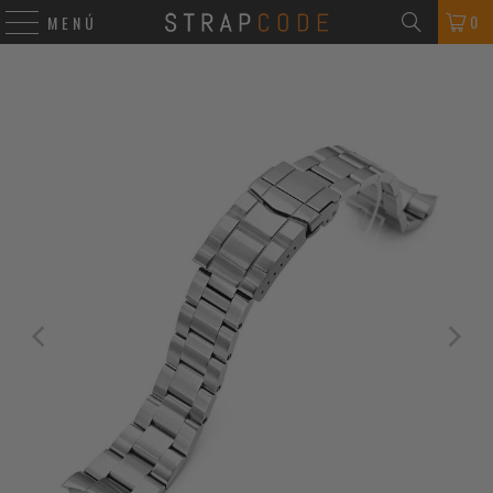
0
MENÚ