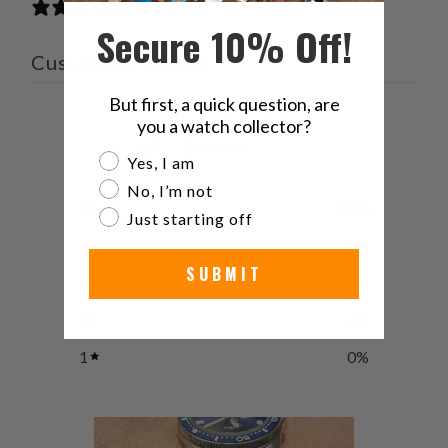
2 reviews
Secure 10% Off!
Customer reviews
But first, a quick question, are
5
you a watch collector?
/ 5
2 reviews
Are you a watch collector?
Yes, I am
No, I’m not
5
100
%
Just starting off
4
0
%
SUBMIT
3
0
%
2
0
%
1
0
%