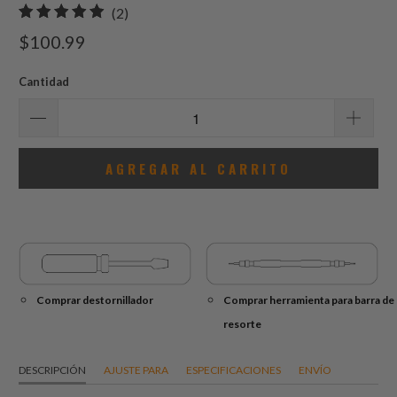
2
(2)
total
$100.99
de
reseñas
Cantidad
AGREGAR AL CARRITO
Comprar destornillador
Comprar herramienta para barra de
resorte
DESCRIPCIÓN
AJUSTE PARA
ESPECIFICACIONES
ENVÍO