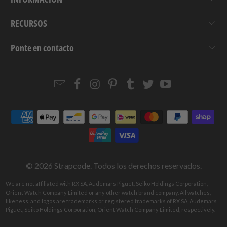
RECURSOS
Ponte en contacto
Email
Strapcode
Strapcode
Strapcode
Strapcode
Strapcode
Strapcode
Strapcode
on
on
on
on
on
on
Facebook
Instagram
Pinterest
Tumblr
Twitter
YouTube
© 2026
Strapcode
. Todos los derechos reservados.
We are not affiliated with RX SA, Audemars Piguet, Seiko Holdings Corporation,
Orient Watch Company Limited or any other watch brand company. All watches,
likeness, and logos are trademarks or registered trademarks of RX SA, Audemars
Piguet, Seiko Holdings Corporation, Orient Watch Company Limited, respectively.