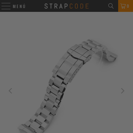
0
MENÚ