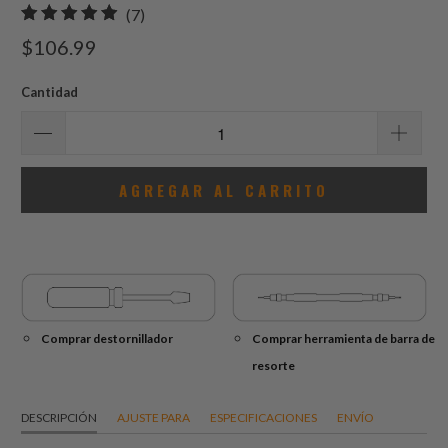
7
(7)
total
$106.99
de
reseñas
Cantidad
AGREGAR AL CARRITO
Comprar destornillador
Comprar herramienta de barra de
resorte
DESCRIPCIÓN
AJUSTE PARA
ESPECIFICACIONES
ENVÍO