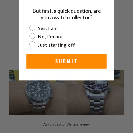
5
100
%
But first, a quick question, are
you a watch collector?
4
0
%
Are you a watch collector?
Yes, I am
3
0
%
No, I’m not
2
0
%
Just starting off
1
0
%
SUBMIT
Ask a question
Write a review