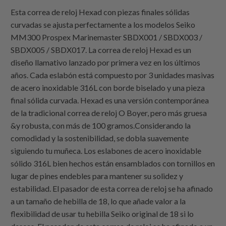
Esta correa de reloj Hexad con piezas finales sólidas
curvadas se ajusta perfectamente a los modelos Seiko
MM300 Prospex Marinemaster SBDX001 / SBDX003 /
SBDX005 / SBDX017. La correa de reloj Hexad es un
diseño llamativo lanzado por primera vez en los últimos
años. Cada eslabón está compuesto por 3 unidades masivas
de acero inoxidable 316L con borde biselado y una pieza
final sólida curvada. Hexad es una versión contemporánea
de la tradicional correa de reloj O Boyer, pero más gruesa
&y robusta, con más de 100 gramos.Considerando la
comodidad y la sostenibilidad, se dobla suavemente
siguiendo tu muñeca. Los eslabones de acero inoxidable
sólido 316L bien hechos están ensamblados con tornillos en
lugar de pines endebles para mantener su solidez y
estabilidad. El pasador de esta correa de reloj se ha afinado
a un tamaño de hebilla de 18, lo que añade valor a la
flexibilidad de usar tu hebilla Seiko original de 18 si lo