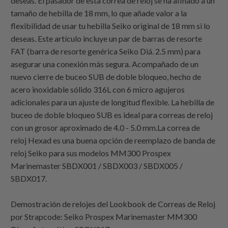
deseas. El pasador de esta correa de reloj se ha afinado a un
tamaño de hebilla de 18 mm, lo que añade valor a la
flexibilidad de usar tu hebilla Seiko original de 18 mm si lo
deseas. Este artículo incluye un par de barras de resorte
FAT (barra de resorte genérica Seiko Diá. 2.5 mm) para
asegurar una conexión más segura. Acompañado de un
nuevo cierre de buceo SUB de doble bloqueo, hecho de
acero inoxidable sólido 316L con 6 micro agujeros
adicionales para un ajuste de longitud flexible. La hebilla de
buceo de doble bloqueo SUB es ideal para correas de reloj
con un grosor aproximado de 4.0 - 5.0 mm.La correa de
reloj Hexad es una buena opción de reemplazo de banda de
reloj Seiko para sus modelos MM300 Prospex
Marinemaster SBDX001 / SBDX003 / SBDX005 /
SBDX017.
Demostración de relojes del Lookbook de Correas de Reloj
por
Strapcode
: Seiko Prospex Marinemaster MM300