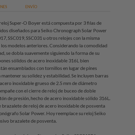
ONES
ENVÍO
 reloj Super-O Boyer está compuesta por 3 filas de
idos diseñados para Seiko Chronograph Solar Power
7, SSC019, SSC031 u otros relojes con la misma
 los modelos anteriores. Considerando la comodidad
dad, se dobla suavemente siguiendo la forma de su
ones sólidos de acero inoxidable 316L bien
tán ensamblados con tornillos en lugar de pines
 mantener su solidez y estabilidad. Se incluyen barras
 acero inoxidable grueso de 2.5 mm de diámetro
mpañe con el cierre de reloj de buceo de doble
ón de presión, hecho de acero inoxidable sólido 316L.
e brazalete de reloj de acero inoxidable de posventa
onógrafo Solar Power. Hoy reemplace su reloj Seiko
usivo brazalete de posventa.