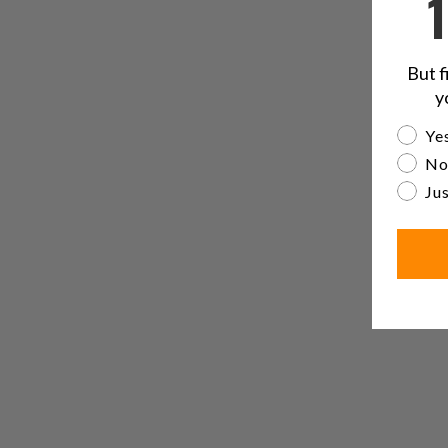
But f
y
Are yo
Yes
No
Jus