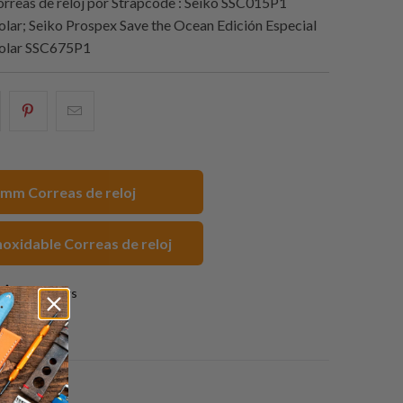
rreas de reloj por
Strapcode
: Seiko SSC015P1
lar; Seiko Prospex Save the Ocean Edición Especial
olar SSC675P1
e
omparte
Compartir
Email
sto
esto
this
n
en
to
acebook
Pinterest
a
mm Correas de reloj
friend
noxidable Correas de reloj
4 reviews