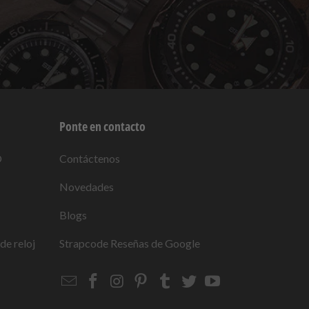
Ponte en contacto
O
Contáctenos
Novedades
Blogs
de reloj
Strapcode
Reseñas de Google
Email
Strapcode
Strapcode
Strapcode
Strapcode
Strapcode
Strapcode
Strapcode
on
on
on
on
on
on