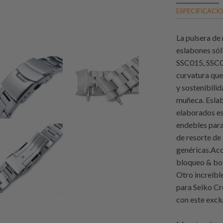
ESPECIFICACI
La pulsera de
eslabones sól
SSC015, SSC01
curvatura que
y sostenibili
muñeca. Eslab
elaborados es
endebles para
de resorte de
genéricas.Aco
bloqueo & bot
Otro increíbl
para Seiko Cr
con este excl