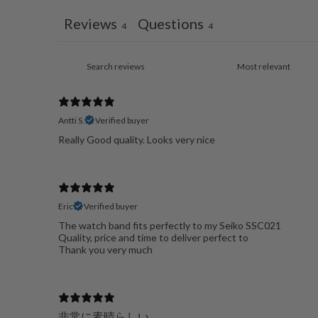
Reviews
Questions
4
4
Antti S.
Verified buyer
Really Good quality. Looks very nice
Eric
Verified buyer
The watch band fits perfectly to my Seiko SSC021
Quality, price and time to deliver perfect to
Thank you very much
非常に素晴らしい