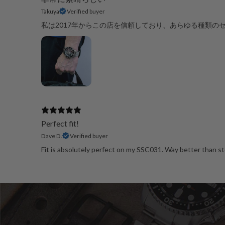
Takuya
Verified buyer
私は2017年からこの店を信頼しており、あらゆる種類の
Perfect fit!
Dave D.
Verified buyer
Fit is absolutely perfect on my SSC031. Way better than 