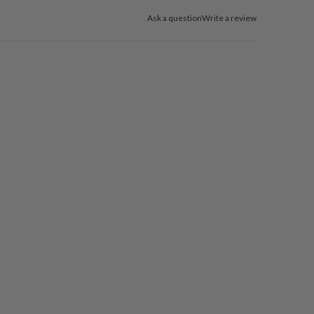
Ask a question
Write a review