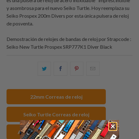
es una pulsera de reloj de acero inoxidable "imprescindible"
y asombrosa para el nuevo Seiko Turtle. Hoy reemplaza su
Seiko Prospex 200m Divers por esta única pulsera de reloj
de posventa.
Demostración de relojes de bandas de reloj por
Strapcode
:
Seiko New Turtle Prospex SRP777K1 Diver Black
Comparte
Comparte
Compartir
Email
esto
esto
esto
this
en
en
en
to
Twitter
Facebook
Pinterest
a
22mm Correas de reloj
friend
Seiko Turtle Correas de reloj
Acero inoxidable Correas de reloj