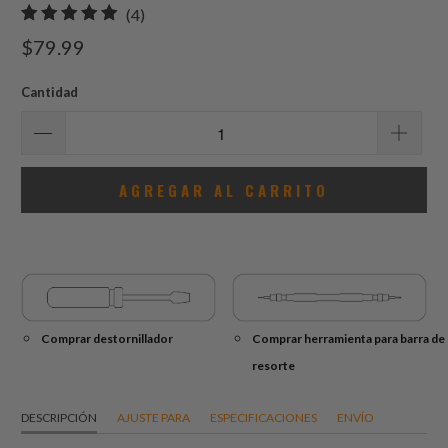
4
(4)
total
$79.99
de
reseñas
Cantidad
AGREGAR AL CARRITO
Comprar destornillador
Comprar herramienta para barra de
resorte
DESCRIPCIÓN
AJUSTE PARA
ESPECIFICACIONES
ENVÍO