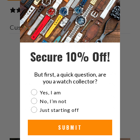
4 reviews
Customer reviews
5
Secure 10% Off!
/ 5
4 reviews
5
100
%
But first, a quick question, are
you a watch collector?
4
0
%
Are you a watch collector?
Yes, I am
3
0
%
No, I’m not
2
0
%
Just starting off
1
0
%
SUBMIT