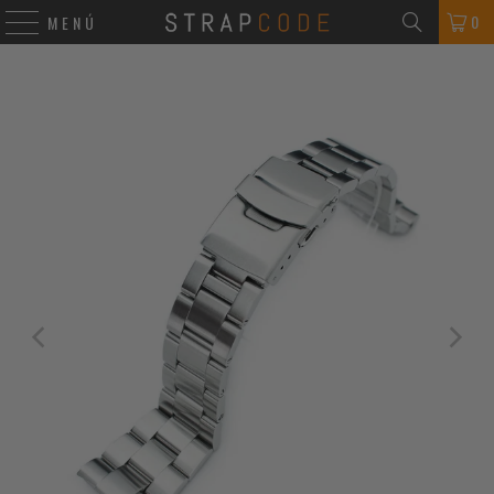
0
MENÚ