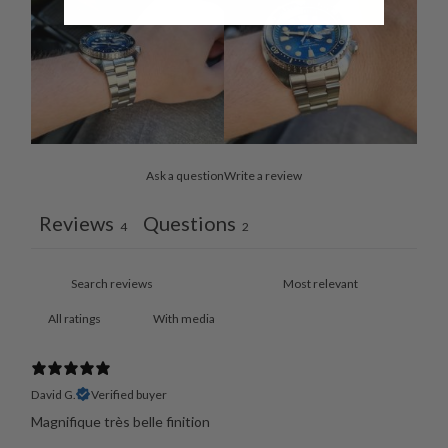
Ask a question
Write a review
Reviews
Questions
4
2
With media
David G.
Verified buyer
Magnifique très belle finition