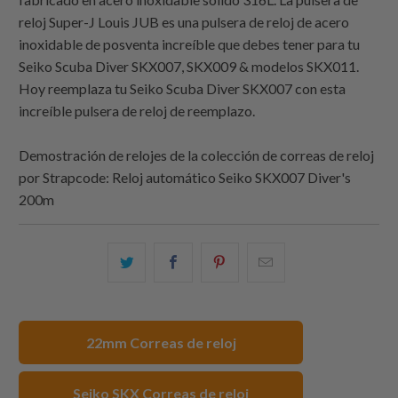
reloj Super-J Louis JUB es una pulsera de reloj de acero
inoxidable de posventa increíble que debes tener para tu
Seiko Scuba Diver SKX007, SKX009 & modelos SKX011.
Hoy reemplaza tu Seiko Scuba Diver SKX007 con esta
increíble pulsera de reloj de reemplazo.
Demostración de relojes de la colección de correas de reloj
por
Strapcode
: Reloj automático Seiko SKX007 Diver's
200m
Comparte
Comparte
Compartir
Email
esto
esto
esto
this
en
en
en
to
Twitter
Facebook
Pinterest
a
22mm Correas de reloj
friend
Seiko SKX Correas de reloj