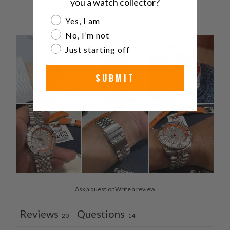
you a watch collector?
1
0
%
Are you a watch collector?
Yes, I am
No, I’m not
Just starting off
SUBMIT
Ask a question
Write a review
Reviews
Questions
20
14