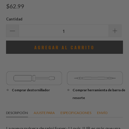
total
$62.99
de
reseñas
Cantidad
AGREGAR AL CARRITO
Comprar destornillador
Comprar herramienta de barra de
resorte
DESCRIPCIÓN
AJUSTE PARA
ESPECIFICACIONES
ENVÍO
La nueva pulsera de reloj Super-J Louis JUB es más que una