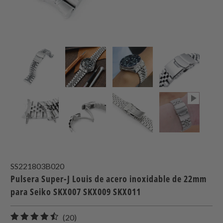
SS221803B020
Pulsera Super-J Louis de acero inoxidable de 22mm
para Seiko SKX007 SKX009 SKX011
20
(20)