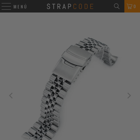
0
MENÚ