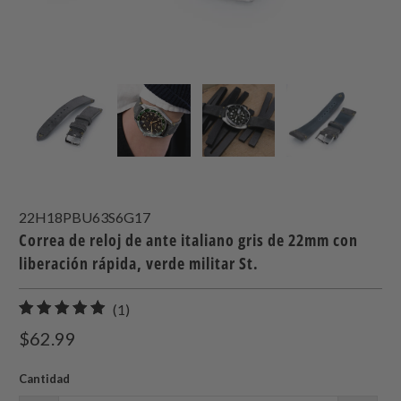
22H18PBU63S6G17
Correa de reloj de ante italiano gris de 22mm con
liberación rápida, verde militar St.
1
(1)
total
$62.99
de
reseñas
Cantidad