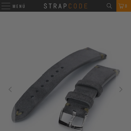
0
MENÚ