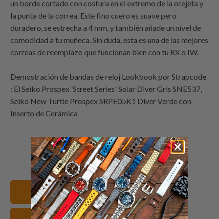
un borde cortado con costura en el extremo de la orejeta y
la punta de la correa. Este fino cuero es suave pero
duradero, se estrecha a 4 mm, y también añade un nivel de
comodidad a tu muñeca. Sin duda, esta es una de las mejores
correas de reemplazo que funcionan bien con tu RX o IW.
Demostración de bandas de reloj Lookbook por
Strapcode
: El Seiko Prospex 'Street Series' Solar Diver Gris SNE537,
Seiko New Turtle Prospex SRPE05K1 Diver Verde con
Inserto de Cerámica
Comparte
Comparte
Compartir
Email
esto
esto
esto
this
en
en
en
to
Twitter
Facebook
Pinterest
a
22mm Correas de reloj
friend