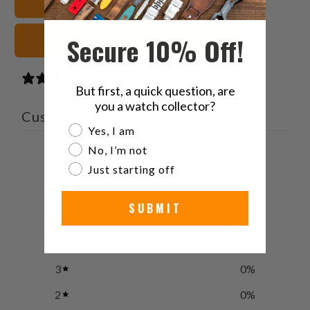
Cuero Correas de reloj
Secure 10% Off!
grises Correas de reloj
1 review
But first, a quick question, are
you a watch collector?
Customer reviews
Are you a watch collector?
Yes, I am
No, I’m not
5
Just starting off
/ 5
1 review
SUBMIT
5
100
%
4
0
%
3
0
%
2
0
%