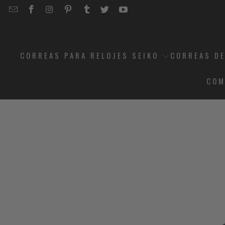
EMAIL
STRAPCODE
STRAPCODE
STRAPCODE
STRAPCODE
STRAPCODE
STRAPCODE
STRAPCODE
ON
ON
ON
ON
ON
ON
FACEBOOK
INSTAGRAM
PINTEREST
TUMBLR
TWITTER
YOUTUBE
CORREAS PARA RELOJES SEIKO
CORREAS DE
COM