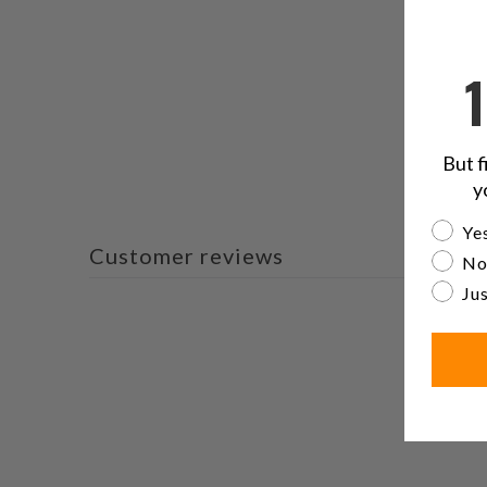
But f
y
Are yo
Yes
Customer reviews
No
Jus