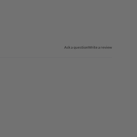
Ask a question
Write a review