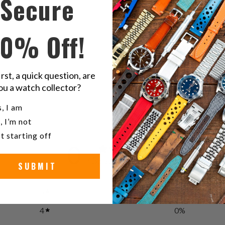
Secure
22
10% Off!
Cu
ne
irst, a quick question, are
ou a watch collector?
u a watch collector?
, I am
, I’m not
t starting off
0
/ 5
0 reviews
SUBMIT
5
0
%
4
0
%