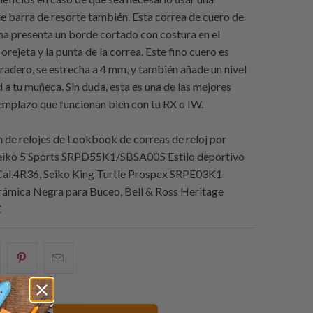
e barra de resorte también. Esta correa de cuero de
na presenta un borde cortado con costura en el
orejeta y la punta de la correa. Este fino cuero es
radero, se estrecha a 4 mm, y también añade un nivel
a tu muñeca. Sin duda, esta es una de las mejores
emplazo que funcionan bien con tu RX o IW.
de relojes de Lookbook de correas de reloj por
eiko 5 Sports SRPD55K1/SBSA005 Estilo deportivo
Cal.4R36, Seiko King Turtle Prospex SRPE03K1
rámica Negra para Buceo, Bell & Ross Heritage
C
e
omparte
Compartir
Email
sto
esto
this
n
en
to
acebook
Pinterest
a