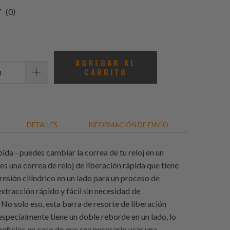
0
(0)
total
de
reseñas
AGREGAR AL
CARRITO
DETALLES
INFORMACIÓN DE ENVÍO
ida - puedes cambiar la correa de tu reloj en un
 es una correa de reloj de liberación rápida que tiene
resión cilíndrico en un lado para un proceso de
extracción rápido y fácil sin necesidad de
 No solo eso, esta barra de resorte de liberación
especialmente tiene un doble reborde en un lado, lo
eficios en caso de que sea necesario usar una