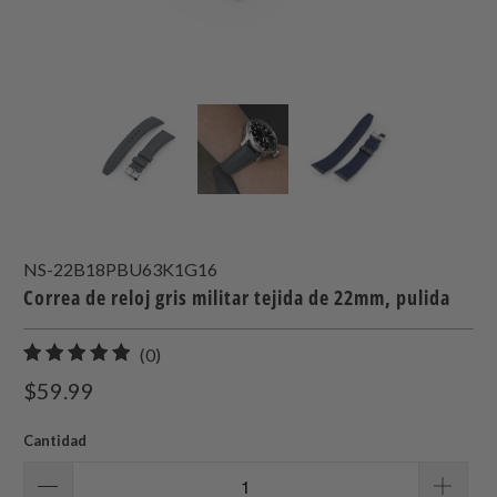
NS-22B18PBU63K1G16
Correa de reloj gris militar tejida de 22mm, pulida
0
(0)
total
$59.99
de
reseñas
Cantidad