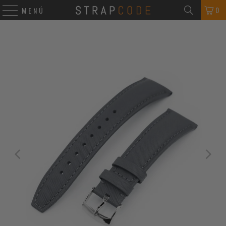
0
MENÚ