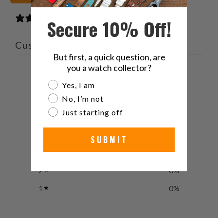
0 reviews
Secure 10% Off!
Customer reviews
But first, a quick question, are
you a watch collector?
0
Are you a watch collector?
/ 5
Yes, I am
0 reviews
No, I’m not
Just starting off
5
0
%
4
0
%
SUBMIT
3
0
%
2
0
%
1
0
%