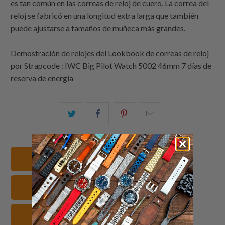
es tan común en las correas de reloj de cuero. La correa del
reloj se fabricó en una longitud extra larga que también
puede ajustarse a tamaños de muñeca más grandes.
Demostración de relojes del Lookbook de correas de reloj
por Strapcode : IWC Big Pilot Watch 5002 46mm 7 días de
reserva de energía
Comparte
Comparte
Compartir
Email
esto
esto
esto
this
en
en
en
to
Twitter
Facebook
Pinterest
a
22mm Correas de reloj
friend
Cuero Correas de reloj
grises Correas de reloj