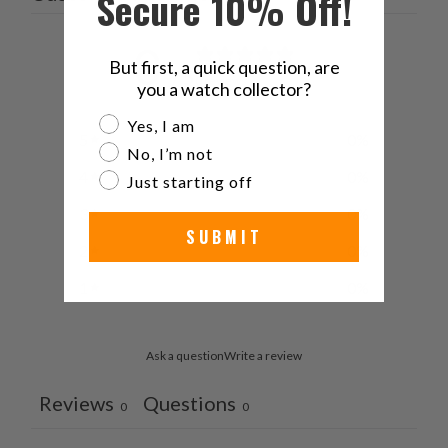
Secure 10% Off!
0
But first, a quick question, are
/ 5
0 reviews
you a watch collector?
Are you a watch collector?
Yes, I am
5
0
%
No, I’m not
4
0
%
Just starting off
3
0
%
SUBMIT
2
0
%
1
0
%
Ask a question
Write a review
Reviews
Questions
0
0