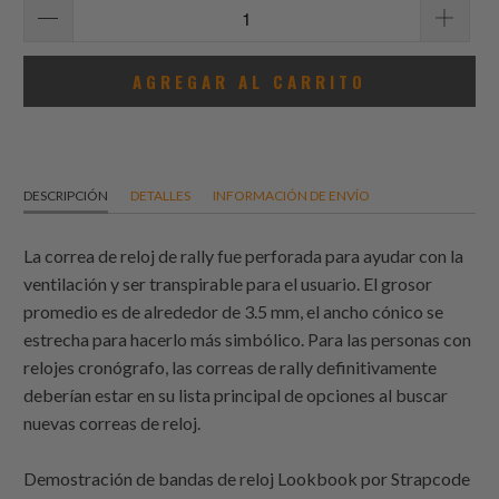
AGREGAR AL CARRITO
DESCRIPCIÓN
DETALLES
INFORMACIÓN DE ENVÍO
La correa de reloj de rally fue perforada para ayudar con la
ventilación y ser transpirable para el usuario. El grosor
promedio es de alrededor de 3.5 mm, el ancho cónico se
estrecha para hacerlo más simbólico. Para las personas con
relojes cronógrafo, las correas de rally definitivamente
deberían estar en su lista principal de opciones al buscar
nuevas correas de reloj.
Demostración de bandas de reloj Lookbook por
Strapcode