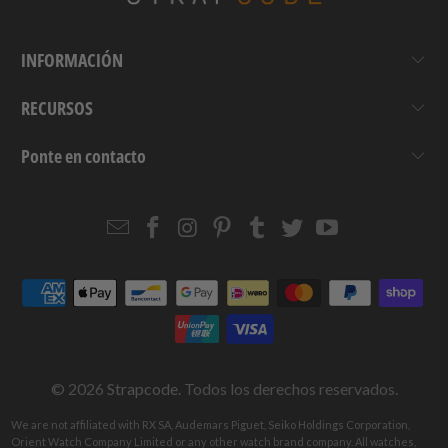
INFORMACIÓN
RECURSOS
Ponte en contacto
Email
Strapcode
Strapcode
Strapcode
Strapcode
Strapcode
Strapcode
Strapcode
on
on
on
on
on
on
Facebook
Instagram
Pinterest
Tumblr
Twitter
YouTube
© 2026
Strapcode
. Todos los derechos reservados.
We are not affiliated with RX SA, Audemars Piguet, Seiko Holdings Corporation,
Orient Watch Company Limited or any other watch brand company. All watches,