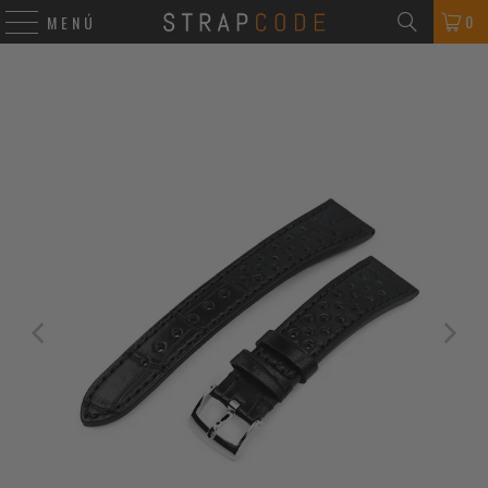
0
MENÚ