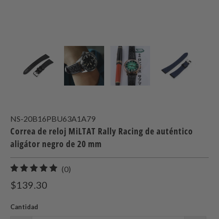
NS-20B16PBU63A1A79
Correa de reloj MiLTAT Rally Racing de auténtico
aligátor negro de 20 mm
0
(0)
total
$139.30
de
reseñas
Cantidad