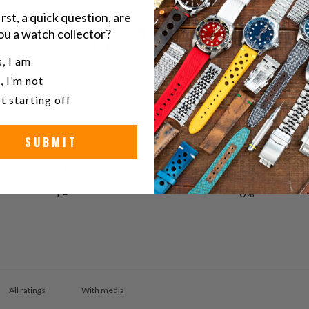
irst, a quick question, are
0
ou a watch collector?
/ 5
0 reviews
u a watch collector?
, I am
, I’m not
5
0
%
t starting off
4
0
%
SUBMIT
3
0
%
2
0
%
1
0
%
With media