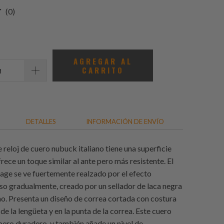
0
(0)
total
de
reseñas
AGREGAR AL
CARRITO
DETALLES
INFORMACIÓN DE ENVÍO
 reloj de cuero nubuck italiano tiene una superficie
rece un toque similar al ante pero más resistente. El
age se ve fuertemente realzado por el efecto
o gradualmente, creado por un sellador de laca negra
o. Presenta un diseño de correa cortada con costura
de la lengüeta y en la punta de la correa. Este cuero
 pero duradero, y también añade un nivel de