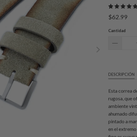
$62.99
Cantidad
DESCRIPCIÓN
Esta correa de
rugosa, que of
ambiente vint
ahumado difus
pintado a man
en el extremo 
fino es suave