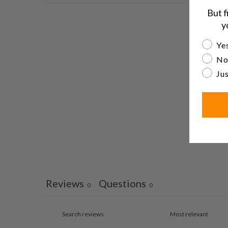
But f
y
Are yo
Yes
No
Jus
Reviews
Questions
0
0