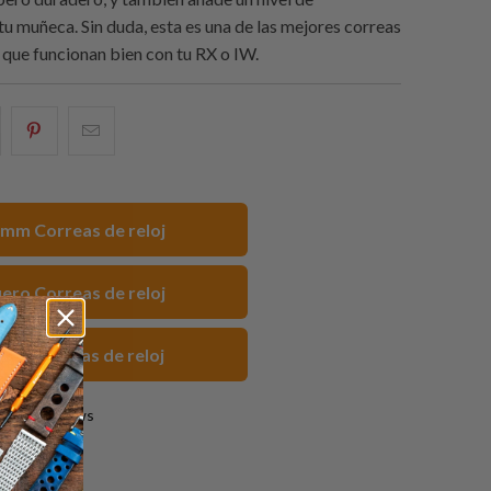
u muñeca. Sin duda, esta es una de las mejores correas
que funcionan bien con tu RX o IW.
e
omparte
Compartir
Email
sto
esto
this
n
en
to
acebook
Pinterest
a
mm Correas de reloj
friend
ero Correas de reloj
ises Correas de reloj
0 reviews