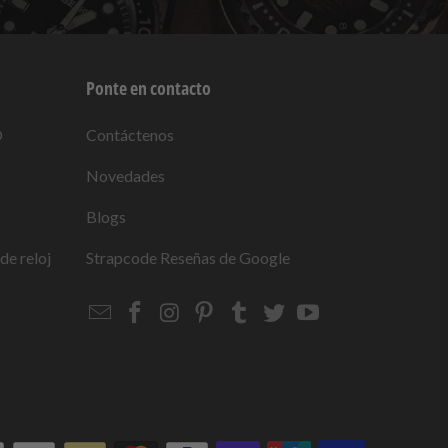
Ponte en contacto
O
Contáctenos
Novedades
Blogs
de reloj
Strapcode
Reseñas de Google
Email
Strapcode
Strapcode
Strapcode
Strapcode
Strapcode
Strapcode
Strapcode
on
on
on
on
on
on
Facebook
Instagram
Pinterest
Tumblr
Twitter
YouTube