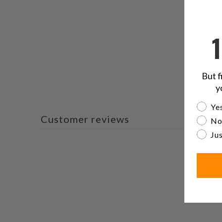
But f
y
Are yo
Yes
Customer reviews
No
Jus