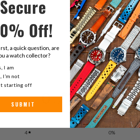
Secure
Twitter
F
V
10% Off!
Gu
marr
irst, a quick question, are
ou a watch collector?
u a watch collector?
, I am
, I’m not
t starting off
0
/ 5
0 reviews
SUBMIT
5
0
%
4
0
%