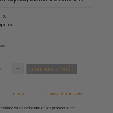
0
(0)
total
opción
de
reseñas
ELIGE UNA OPCIÓN
DETALLES
INFORMACIÓN DE ENVÍO
place en anunciar uno de los proyectos de