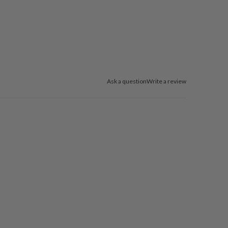
Ask a question
Write a review