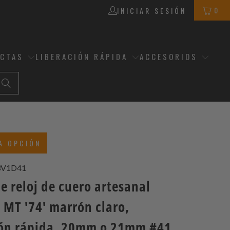
0
INICIAR SESIÓN
ECTAS
LIBERACIÓN RÁPIDA
ACCESORIOS
A OPCIÓN
3V1D41
e reloj de cuero artesanal
 MT '74' marrón claro,
ión rápida, 20mm o 21mm #41