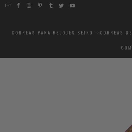
EMAIL
STRAPCODE
STRAPCODE
STRAPCODE
STRAPCODE
STRAPCODE
STRAPCODE
STRAPCODE
ON
ON
ON
ON
ON
ON
FACEBOOK
INSTAGRAM
PINTEREST
TUMBLR
TWITTER
YOUTUBE
CORREAS PARA RELOJES SEIKO
CORREAS DE
COM