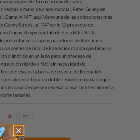
con un especialista en correas de cuero
s hechas a mano de clase mundial, Peter Gunny de
". Gunny X MT, aquí viene una de las colecciones más
e Gunny Straps, la "74" serie. El proyecto de
con Gunny Straps también le dio a MiLTAT la
e presentar sus propios pasadores de liberación
s una correa de reloj de liberación rápida que tiene un
ión cilíndrico en un lado para un proceso de
extracción rápido y fácil sin necesidad de
 No solo eso, esta barra de resorte de liberación
especialmente tiene un doble reborde en un lado que
ios en caso de que sea necesario usar una herramienta
esorte también.
e
omparte
Compartir
Email
sto
esto
this
n
en
to