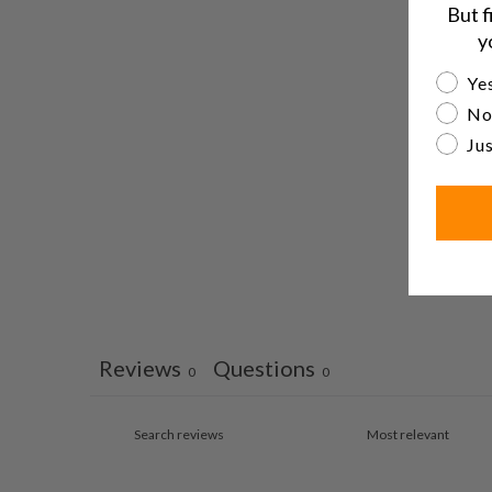
But f
y
Are yo
Yes
No
Jus
Reviews
Questions
0
0