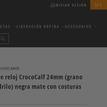
0
INICIAR SESIÓN
ECTAS
LIBERACIÓN RÁPIDA
ACCESORIOS
BU55C4A05
de reloj CrocoCalf 24mm (grano
drilo) negra mate con costuras