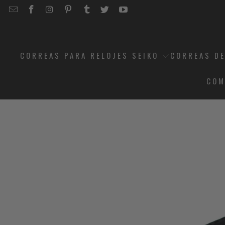
EMAIL
STRAPCODE
STRAPCODE
STRAPCODE
STRAPCODE
STRAPCODE
STRAPCODE
STRAPCODE
ON
ON
ON
ON
ON
ON
FACEBOOK
INSTAGRAM
PINTEREST
TUMBLR
TWITTER
YOUTUBE
CORREAS PARA RELOJES SEIKO
CORREAS DE
COM