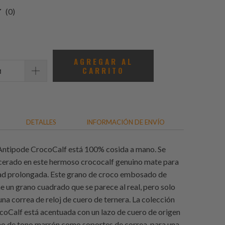
0
(0)
total
de
reseñas
AGREGAR AL
CARRITO
DETALLES
INFORMACIÓN DE ENVÍO
Antipode CrocoCalf está 100% cosida a mano. Se
encerado en este hermoso crococalf genuino mate para
ad prolongada. Este grano de croco embosado de
e un grano cuadrado que se parece al real, pero solo
na correa de reloj de cuero de ternera. La colección
oCalf está acentuada con un lazo de cuero de origen
ano de tono marrón como soportes de correa, para una