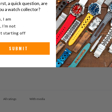
irst, a quick question, are
0
ou a watch collector?
/ 5
0 reviews
u a watch collector?
, I am
, I’m not
5
0
%
t starting off
4
0
%
3
0
%
SUBMIT
2
0
%
1
0
%
With media