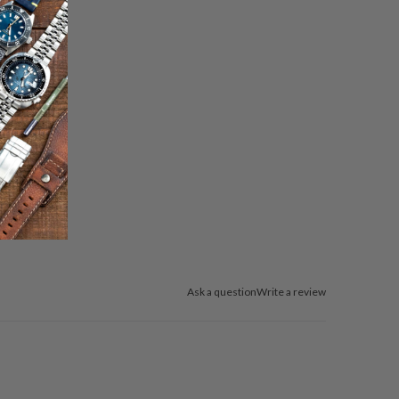
Ask a question
Write a review