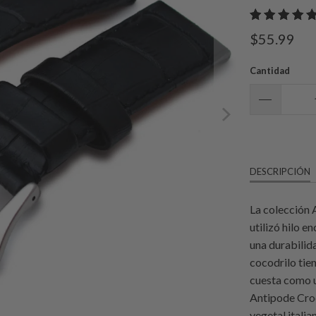
$55.99
Cantidad
DESCRIPCIÓN
La colección 
utilizó hilo 
una durabilid
cocodrilo tien
cuesta como u
Antipode Croc
vegetal itali