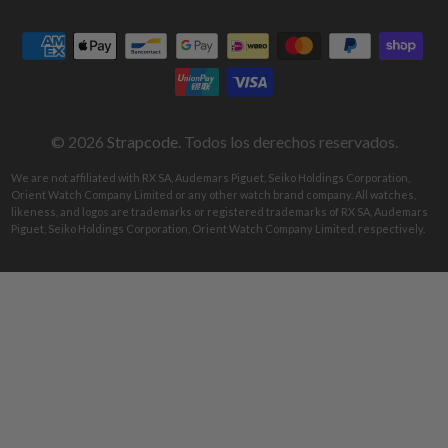
Strapcode
on
on
on
on
on
on
Facebook
Instagram
Pinterest
Tumblr
Twitter
YouTube
© 2026
Strapcode
. Todos los derechos reservados.
We are not affiliated with RX SA, Audemars Piguet, Seiko Holdings Corporation,
Orient Watch Company Limited or any other watch brand company. All watches,
likeness, and logos are trademarks or registered trademarks of RX SA, Audemars
Piguet, Seiko Holdings Corporation, Orient Watch Company Limited, respectively.