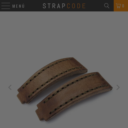
0
MENÚ