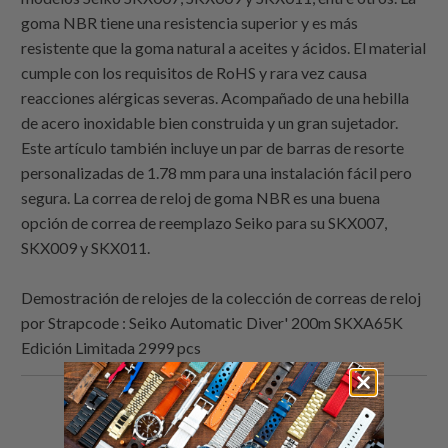
goma NBR tiene una resistencia superior y es más
resistente que la goma natural a aceites y ácidos. El material
cumple con los requisitos de RoHS y rara vez causa
reacciones alérgicas severas. Acompañado de una hebilla
de acero inoxidable bien construida y un gran sujetador.
Este artículo también incluye un par de barras de resorte
personalizadas de 1.78 mm para una instalación fácil pero
segura. La correa de reloj de goma NBR es una buena
opción de correa de reemplazo Seiko para su SKX007,
SKX009 y SKX011.
Demostración de relojes de la colección de correas de reloj
por
Strapcode
: Seiko Automatic Diver' 200m SKXA65K
Edición Limitada 2999 pcs
Comparte
Comparte
Compartir
Email
esto
esto
esto
this