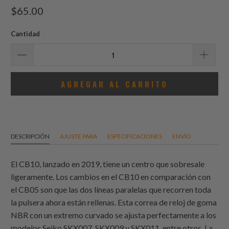
total
$65.00
de
reseñas
Cantidad
AGREGAR AL CARRITO
DESCRIPCIÓN
AJUSTE PARA
ESPECIFICACIONES
ENVÍO
El CB10, lanzado en 2019, tiene un centro que sobresale
ligeramente. Los cambios en el CB10 en comparación con
el CB05 son que las dos líneas paralelas que recorren toda
la pulsera ahora están rellenas. Esta correa de reloj de goma
NBR con un extremo curvado se ajusta perfectamente a los
modelos Seiko SKX007, SKX009 y SKX011, entre otros. La