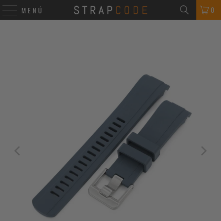
0
MENÚ