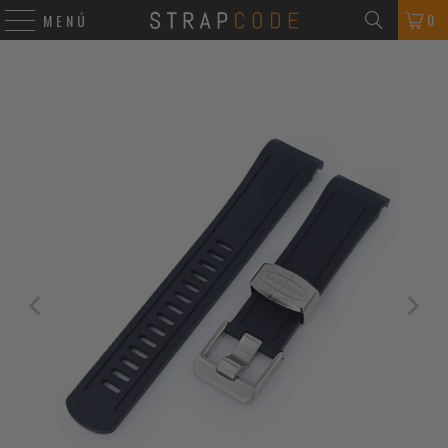
0
MENÚ