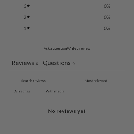
3
0
%
2
0
%
1
0
%
Ask a question
Write a review
Reviews
Questions
0
0
With media
No reviews yet