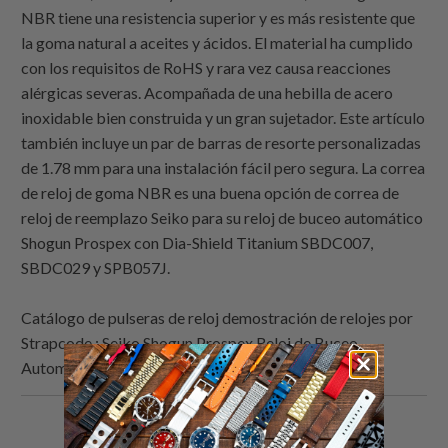
NBR tiene una resistencia superior y es más resistente que
la goma natural a aceites y ácidos. El material ha cumplido
con los requisitos de RoHS y rara vez causa reacciones
alérgicas severas. Acompañada de una hebilla de acero
inoxidable bien construida y un gran sujetador. Este artículo
también incluye un par de barras de resorte personalizadas
de 1.78 mm para una instalación fácil pero segura. La correa
de reloj de goma NBR es una buena opción de correa de
reloj de reemplazo Seiko para su reloj de buceo automático
Shogun Prospex con Dia-Shield Titanium SBDC007,
SBDC029 y SPB057J.
Catálogo de pulseras de reloj demostración de relojes por
Strapcode : Seiko Shogun Prospex Reloj de Buceo
Automático con Dia-Shield Titanio SBDC007
Comparte
Comparte
Compartir
Email