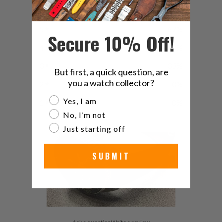
5
67
%
Secure 10% Off!
4
0
%
3
33
%
But first, a quick question, are
you a watch collector?
2
0
%
Are you a watch collector?
Yes, I am
1
0
%
No, I’m not
Just starting off
SUBMIT