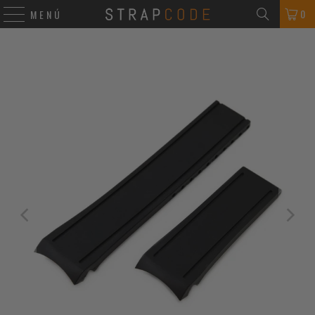
0
MENÚ