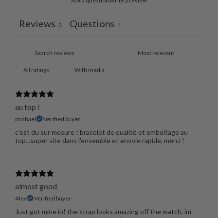
Ask a question
Write a review
Reviews
Questions
3
1
With media
au top !
michael
Verified buyer
c'est du sur mesure ! bracelet de qualité et emboitage au
top...super site dans l'ensemble et envoie rapide, merci !
almost good
Alex
Verified buyer
Just got mine in! the strap looks amazing off the watch, im