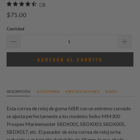
3
(3)
total
$75.00
de
reseñas
Cantidad
AGREGAR AL CARRITO
DESCRIPCIÓN
AJUSTE PARA
ESPECIFICACIONES
ENVÍO
Esta correa de reloj de goma NBR con un extremo curvado
se ajusta perfectamente a los modelos Seiko MM300
Prospex Marinemaster SBDX001, SBDX003, SBDX005,
SBDX017, etc. El pasador de esta correa de reloj se ha
reducido a un tamaño de hebilla de 18 mm, lo que añade