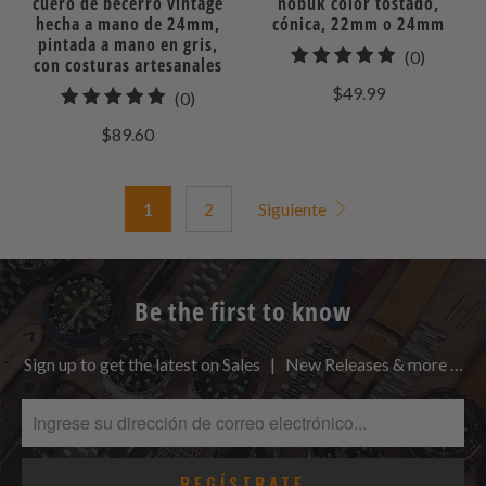
cuero de becerro vintage
nobuk color tostado,
hecha a mano de 24mm,
cónica, 22mm o 24mm
pintada a mano en gris,
0
(0)
con costuras artesanales
total
$49.99
0
(0)
de
total
$89.60
reseñas
de
reseñas
1
2
Siguiente
Be the first to know
Sign up to get the latest on Sales | New Releases & more …