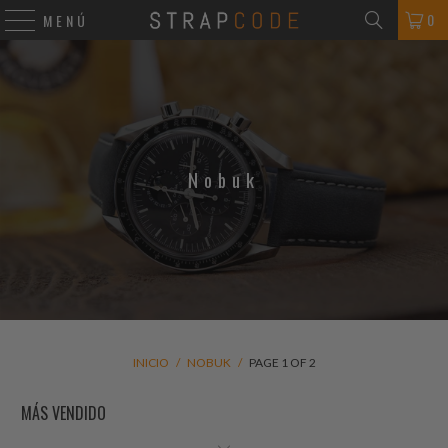
0
MENÚ
Nobuk
INICIO
/
NOBUK
/
PAGE 1 OF 2