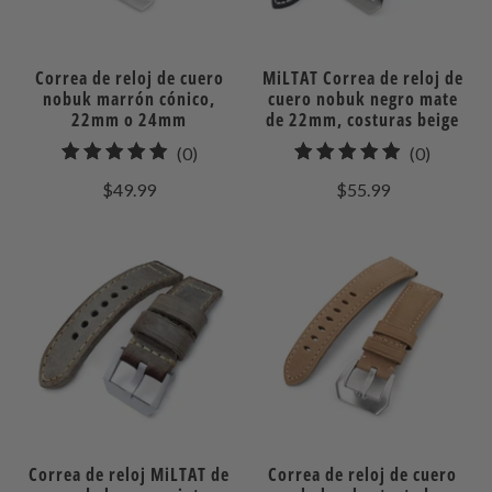
Correa de reloj de cuero
MiLTAT Correa de reloj de
nobuk marrón cónico,
cuero nobuk negro mate
22mm o 24mm
de 22mm, costuras beige
0
0
(0)
(0)
total
total
$49.99
$55.99
de
de
reseñas
reseñas
Correa de reloj MiLTAT de
Correa de reloj de cuero