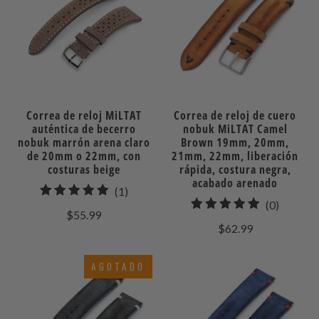
Correa de reloj MiLTAT
Correa de reloj de cuero
auténtica de becerro
nobuk MiLTAT Camel
nobuk marrón arena claro
Brown 19mm, 20mm,
de 20mm o 22mm, con
21mm, 22mm, liberación
costuras beige
rápida, costura negra,
acabado arenado
1
(1)
0
(0)
total
$55.99
total
de
$62.99
de
reseñas
reseñas
AGOTADO