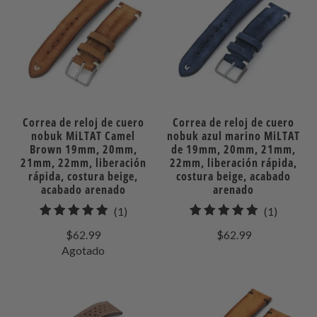
Correa de reloj de cuero
Correa de reloj de cuero
nobuk MiLTAT Camel
nobuk azul marino MiLTAT
Brown 19mm, 20mm,
de 19mm, 20mm, 21mm,
21mm, 22mm, liberación
22mm, liberación rápida,
rápida, costura beige,
costura beige, acabado
acabado arenado
arenado
1
1
(1)
(1)
total
total
$62.99
$62.99
de
de
Agotado
reseñas
reseñas