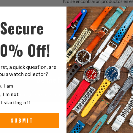
No se encontraron productos en es
Secure
10% Off!
irst, a quick question, are
ou a watch collector?
Be the first to know
u a watch collector?
, I am
, I’m not
Sign up to get the latest on Sales | New Releases & more …
t starting off
SUBMIT