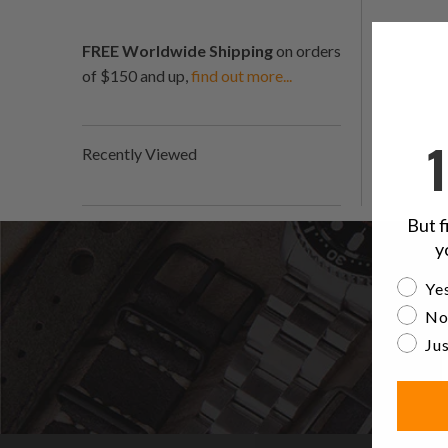
FREE Worldwide Shipping
on orders
of $150 and up,
find out more...
Recently Viewed
But f
y
Are yo
Yes
No
Jus