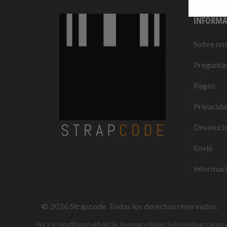
INFORMA
Sobre no
Preguntas
Pagos
Privacid
Devolucio
Envío
Informaci
© 2026
Strapcode
. Todos los derechos reservados.
We are not affiliated with RX SA, Audemars Piguet, Seiko Holdings Corpor