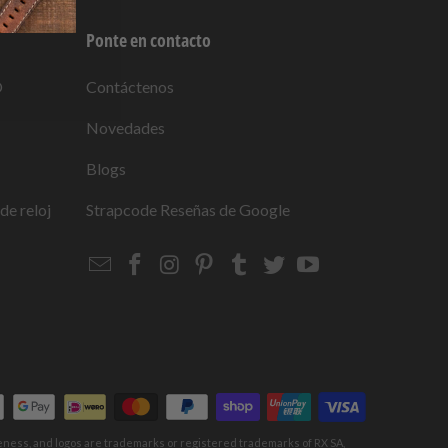
Ponte en contacto
O
Contáctenos
Novedades
Blogs
de reloj
Strapcode
Reseñas de Google
Email
Strapcode
Strapcode
Strapcode
Strapcode
Strapcode
Strapcode
Strapcode
on
on
on
on
on
on
Facebook
Instagram
Pinterest
Tumblr
Twitter
YouTube
keness, and logos are trademarks or registered trademarks of RX SA,