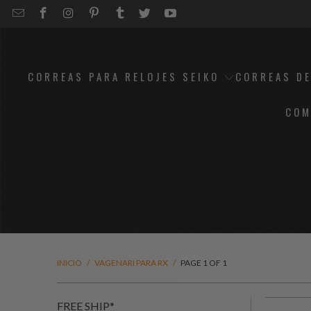
EMAIL
STRAPCODE
STRAPCODE
STRAPCODE
STRAPCODE
STRAPCODE
STRAPCODE
STRAPCODE
ON
ON
ON
ON
ON
ON
FACEBOOK
INSTAGRAM
PINTEREST
TUMBLR
TWITTER
YOUTUBE
CORREAS PARA RELOJES SEIKO
CORREAS DE
COM
INICIO
/
VAGENARI PARA RX
/
PAGE 1 OF 1
FREE SHIP*