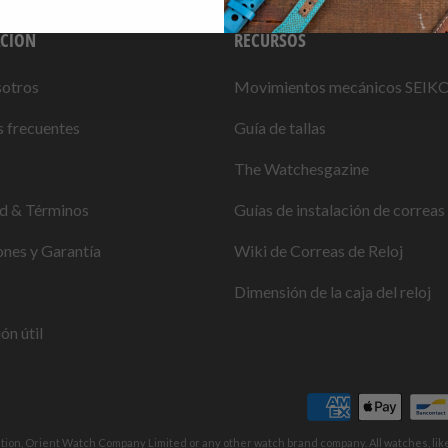
CIÓN
RECURSOS
sotros
Movimientos mecánicos SEIK
 frecuentes
Guía de tallas
The Watchesgazine
ad & Términos
Guías de instalación de correas 
nes y Garantía
Wiki de Correas de Reloj
Dimensión de la caja del reloj
ón útil
ation, Orient Watch Company Limited or any other watch brand company. All watches, li