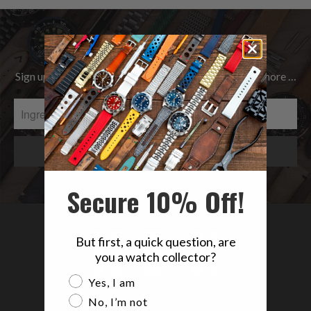
Be the first to know
Sign up to get the latest on Sales | New Releases & more …
Secure 10% Off!
But first, a quick question, are
you a watch collector?
Are you a watch collector?
Yes, I am
No, I’m not