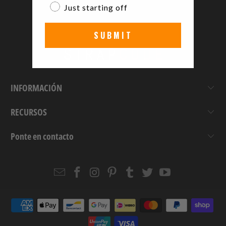
Just starting off
SUBMIT
INFORMACIÓN
RECURSOS
Ponte en contacto
Email
Strapcode
Strapcode
Strapcode
Strapcode
Strapcode
Strapcode
Strapcode
on
on
on
on
on
on
Facebook
Instagram
Pinterest
Tumblr
Twitter
YouTube