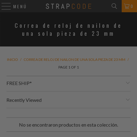
0
MENÚ
Correa de reloj de nailon de
una sola pieza de 23 mm
INICIO
/
CORREA DE RELOJ DE NAILON DE UNA SOLA PIEZA DE 23 MM
/
PAGE 1 OF 1
FREE SHIP*
Recently Viewed
No se encontraron productos en esta colección.