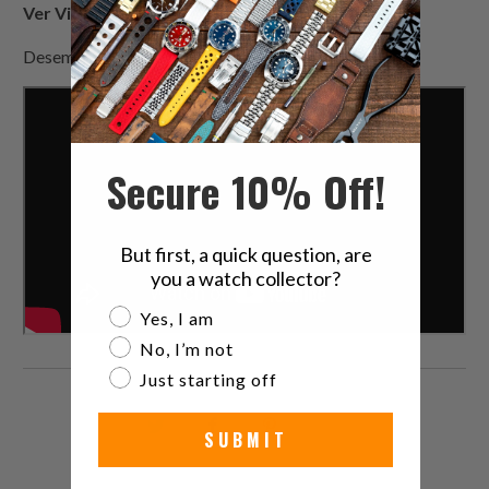
Ver Video :
Desempaquetando el Seiko Monster SRPD25
Secure 10% Off!
But first, a quick question, are
you a watch collector?
Are you a watch collector?
Yes, I am
No, I’m not
Just starting off
Comparte
Comparte
Compartir
Email
SUBMIT
esto
esto
esto
this
en
en
en
to