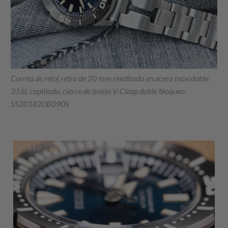
Correa de reloj retro de 20 mm reeditada en acero inoxidable
316L cepillado, cierre de botón V-Clasp doble bloqueo
SS201820B090S