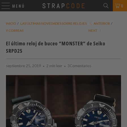
0
MENÚ
INICIO
/
LAS ÚLTIMAS NOVEDADES SOBRE RELOJES
ANTERIOR
/
Y CORREAS
NEXT
El último reloj de buceo “MONSTER” de Seiko
SRPD25
septiembre 25, 2019
2 min leer
3Comentarios