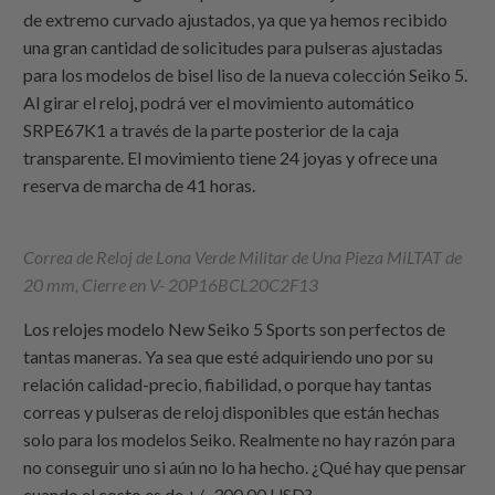
de extremo curvado ajustados, ya que ya hemos recibido
una gran cantidad de solicitudes para pulseras ajustadas
para los modelos de bisel liso de la nueva colección Seiko 5.
Al girar el reloj, podrá ver el movimiento automático
SRPE67K1 a través de la parte posterior de la caja
transparente. El movimiento tiene 24 joyas y ofrece una
reserva de marcha de 41 horas.
Correa de Reloj de Lona Verde Militar de Una Pieza MiLTAT de
20 mm, Cierre en V- 20P16BCL20C2F13
Los relojes modelo New Seiko 5 Sports son perfectos de
tantas maneras. Ya sea que esté adquiriendo uno por su
relación calidad-precio, fiabilidad, o porque hay tantas
correas y pulseras de reloj disponibles que están hechas
solo para los modelos Seiko. Realmente no hay razón para
no conseguir uno si aún no lo ha hecho. ¿Qué hay que pensar
cuando el costo es de +/- 300.00 USD?