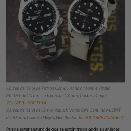
Correa de Reloj de Patrón Camo Hecha a Mano en Italia
MiLTAT de 20 mm, extremo de 18 mm, Costura Caqui-
20J18PBU63C1T14
Correa de Reloj de Cuero Nubuck Verde Gris Genuino MiLTAT
de 20 mm, Costura Negra, Hebilla Pulida-
20C18PBU57S6F22
Puede estar seguro de que se están trabajando en enlaces