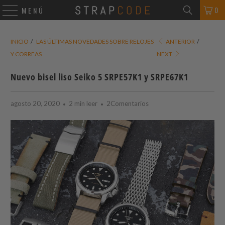
0
MENÚ
INICIO
/
LAS ÚLTIMAS NOVEDADES SOBRE RELOJES
ANTERIOR
/
Y CORREAS
NEXT
Nuevo bisel liso Seiko 5 SRPE57K1 y SRPE67K1
agosto 20, 2020
2 min leer
2Comentarios