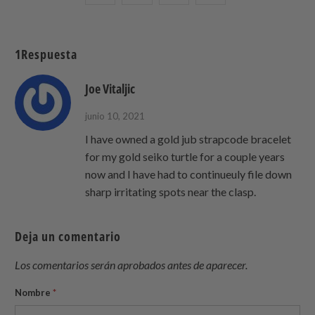
esto
esto
esto
this
en
en
en
to
Twitter
Facebook
Pinterest
a
1Respuesta
friend
Joe Vitaljic
junio 10, 2021
I have owned a gold jub strapcode bracelet
for my gold seiko turtle for a couple years
now and I have had to continueuly file down
sharp irritating spots near the clasp.
Deja un comentario
Los comentarios serán aprobados antes de aparecer.
Nombre
*