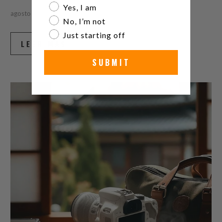
Are you a watch collector?
Yes, I am
agosto 06, 2026
6 min leer
No, I’m not
Just starting off
LEER MÁS
SUBMIT