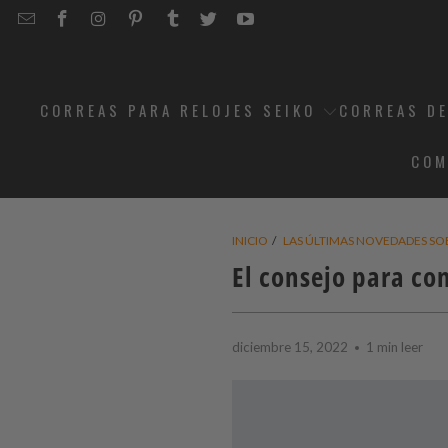
EMAIL
STRAPCODE
STRAPCODE
STRAPCODE
STRAPCODE
STRAPCODE
STRAPCODE
STRAPCODE
ON
ON
ON
ON
ON
ON
FACEBOOK
INSTAGRAM
PINTEREST
TUMBLR
TWITTER
YOUTUBE
CORREAS PARA RELOJES SEIKO
CORREAS DE
COM
INICIO
/
LAS ÚLTIMAS NOVEDADES SO
El consejo para con
diciembre 15, 2022
1 min leer