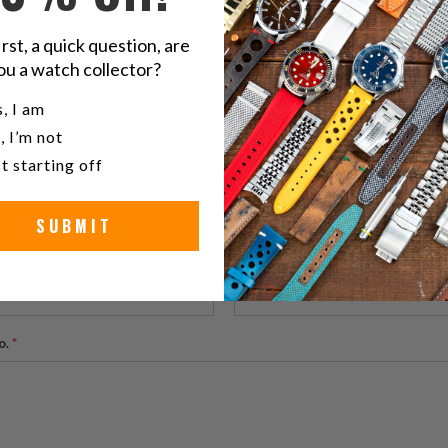
irst, a quick question, are
ou a watch collector?
u a watch collector?
, I am
, I’m not
t starting off
antes de aparecer.
SUBMIT
Email
*
o.
*