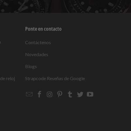
Ponte en contacto
O
Contáctenos
Novedades
Blogs
de reloj
Strapcode
Reseñas de Google
Email
Strapcode
Strapcode
Strapcode
Strapcode
Strapcode
Strapcode
Strapcode
on
on
on
on
on
on
Facebook
Instagram
Pinterest
Tumblr
Twitter
YouTube