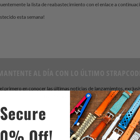
uentemente la lista de reabastecimiento con el enlace a continuaci
astecido esta semana!
MANTENTE AL DÍA CON LO ÚLTIMO
STRAPCOD
el primero en conocer las últimas noticias de lanzamientos, exclus
&y ofertas en
Strapcode
.
Secure
10% Off!