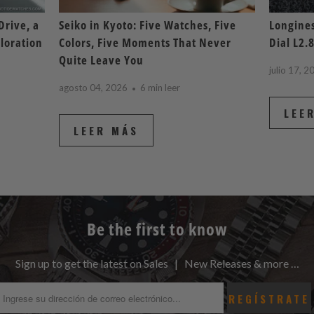
Drive, a
Seiko in Kyoto: Five Watches, Five
Longines
loration
Colors, Five Moments That Never
Dial L2.
Quite Leave You
julio 17, 2
agosto 04, 2026
6 min leer
LEE
LEER MÁS
Be the first to know
Sign up to get the latest on Sales | New Releases & more …