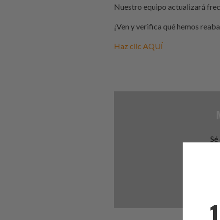
Nuestro equipo actualizará frec
¡Ven y verifica qué hemos reab
Haz clic AQUÍ
Sé 