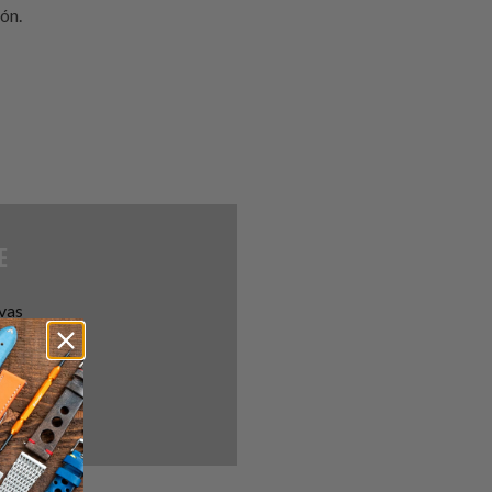
ón.
E
ivas