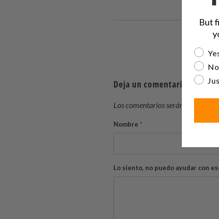
But f
y
Are yo
Yes
No
Jus
Deja un comentario
Los comentarios serán aprobados 
Nombre
*
Lo siento, no puedo ayudar con es