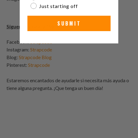
Just starting off
SUBMIT
Síguenos y dale a "Me gusta":
Facebook:
Strapcode
Instagram:
Strapcode
Blog:
Strapcode
Blog
Pinterest:
Strapcode
Estaremos encantados de ayudarle si necesita más ayuda o
tiene alguna pregunta. ¡Que tenga un buen día!