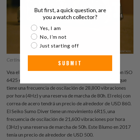
But first, a quick question, are
you a watch collector?
Are you a watch collector?
Yes, I am
No, I’m not
Just starting off
Certina DS Action Vs Seiko Sumo Diver
SUBMIT
Vea el ejemplo de comparación aquí; Certina DS Action ISO
6425 está equipada con un movimiento ETA 2824-2, que
tiene una frecuencia de oscilación de 28,800 vibraciones
por hora (4Hz) y una reserva de marcha de 80h. El reloj con
correa de acero tendrá un precio de alrededor de USD 860.
El Seiko Sumo Diver tiene un movimiento 6R15, una
frecuencia de oscilación de 21,600 vibraciones por hora
(3Hz) y una reserva de marcha de 50h. Este Blumo en 2017
tenía un precio de alrededor de USD 500.