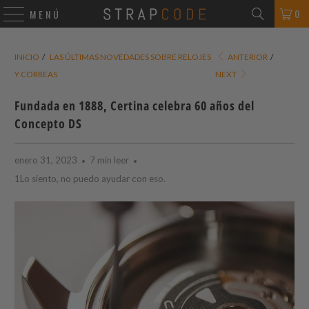
0
MENÚ
INICIO
/
LAS ÚLTIMAS NOVEDADES SOBRE RELOJES
ANTERIOR
/
Y CORREAS
NEXT
Fundada en 1888, Certina celebra 60 años del
Concepto DS
enero 31, 2023
7 min leer
1Lo siento, no puedo ayudar con eso.