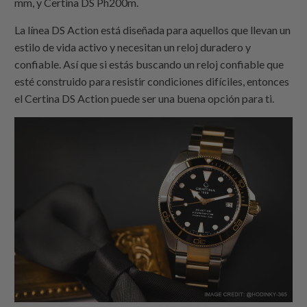
mm, y Certina DS Ph200m.
La línea DS Action está diseñada para aquellos que llevan un
estilo de vida activo y necesitan un reloj duradero y
confiable. Así que si estás buscando un reloj confiable que
esté construido para resistir condiciones difíciles, entonces
el Certina DS Action puede ser una buena opción para ti.