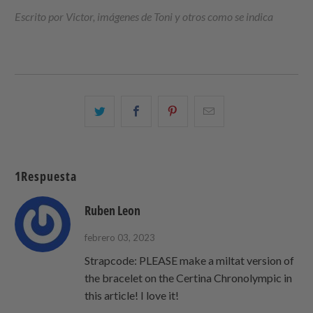
Escrito por Victor, imágenes de Toni y otros como se indica
Comparte
Comparte
Compartir
Email
esto
esto
esto
this
en
en
en
to
Twitter
Facebook
Pinterest
a
1Respuesta
friend
Ruben Leon
febrero 03, 2023
Strapcode: PLEASE make a miltat version of
the bracelet on the Certina Chronolympic in
this article! I love it!