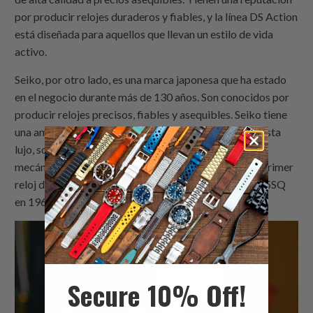
por producir relojes duraderos y fiables, y la línea DS Action
está diseñada para aquellos que llevan un estilo de vida
activo.
Seiko, por otro lado, es una marca japonesa que ha estado
en el negocio durante más de 130 años. Son conocidos por
producir relojes precisos, fiables y asequibles. Seiko tiene
una amplia gama de relojes, desde nivel de entrada hasta
lujo, son famosos por sus movimientos de cuarzo y
mecánicos, también son conocidos por introducir el primer
reloj de cuarzo en el mundo, el Seiko Quartz Astron 35SQ
en 1969.
Secure 10% Off!