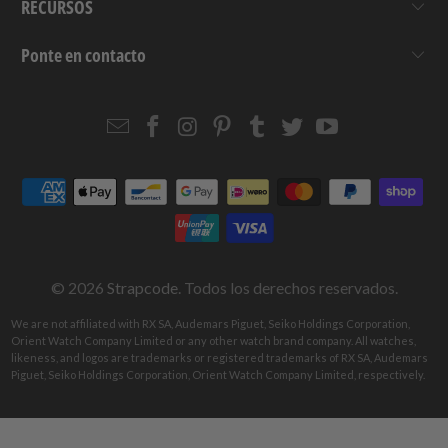
RECURSOS
Ponte en contacto
Email
Strapcode
Strapcode
Strapcode
Strapcode
Strapcode
Strapcode
Strapcode
on
on
on
on
on
on
Facebook
Instagram
Pinterest
Tumblr
Twitter
YouTube
© 2026
Strapcode
. Todos los derechos reservados.
We are not affiliated with RX SA, Audemars Piguet, Seiko Holdings Corporation,
Orient Watch Company Limited or any other watch brand company. All watches,
likeness, and logos are trademarks or registered trademarks of RX SA, Audemars
Piguet, Seiko Holdings Corporation, Orient Watch Company Limited, respectively.