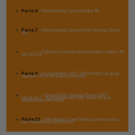
Parte 6
- Movimiento Grand Seiko 9S
Parte 7
- Movimiento Grand Seiko Spring Drive
9R
Parte 8
- Edición Limitada Grand Seiko Calibre 9S
SBGR311
Parte 9
- Grand Seiko GMT SBGM003, un gran
ejemplo de la artesanía relojera
Parte 10
- Grand Seiko Spring Drive GMT
SBGE267 - Aportando un calor especial a la
temporada navideña
Parte 11
- 14 relojes Grand Seiko que necesitas
ver: Reseña &y exhibición