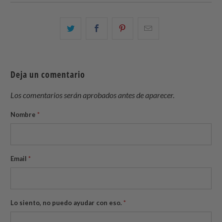
Comparte
Comparte
Compartir
Email
esto
esto
esto
this
en
en
en
to
Twitter
Facebook
Pinterest
a
Deja un comentario
friend
Los comentarios serán aprobados antes de aparecer.
Nombre
*
Email
*
Lo siento, no puedo ayudar con eso.
*