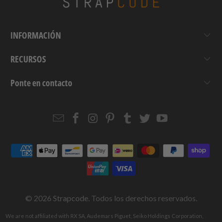
INFORMACIÓN
RECURSOS
Ponte en contacto
Email
Strapcode
Strapcode
Strapcode
Strapcode
Strapcode
Strapcode
Strapcode
on
on
on
on
on
on
Facebook
Instagram
Pinterest
Tumblr
Twitter
YouTube
© 2026
Strapcode
. Todos los derechos reservados.
We are not affiliated with RX SA, Audemars Piguet, Seiko Holdings Corporation,