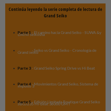
Continúa leyendo la serie completa de lectura de
Grand Seiko
Parte 1
- El camino hacia Grand Seiko - SUWA &y
DAINI Seikosha
Parte 2
- Seiko vs Grand Seiko - Cronología de
Grand Seiko
Parte 3
- Grand Seiko Spring Drive vs Hi Beat
Parte 4
- Movimientos Grand Seiko, Sistema de
Impulso 3
Parte 5
- Edición Limitada Boutique Grand Seiko
SBGJ235 Hi-Beat 36000 GMT