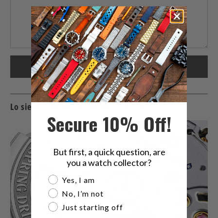
Lo siento, no puedo ayudar con eso.
Secure 10% Off!
But first, a quick question, are
you a watch collector?
Are you a watch collector?
Yes, I am
No, I’m not
Just starting off