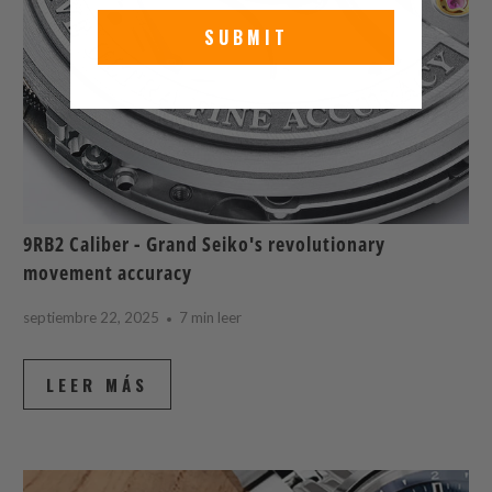
SUBMIT
9RB2 Caliber - Grand Seiko's revolutionary
movement accuracy
septiembre 22, 2025
7 min leer
LEER MÁS