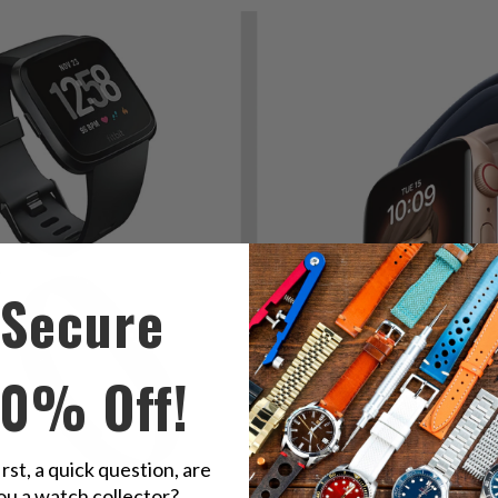
Secure
10% Off!
irst, a quick question, are
ou a watch collector?