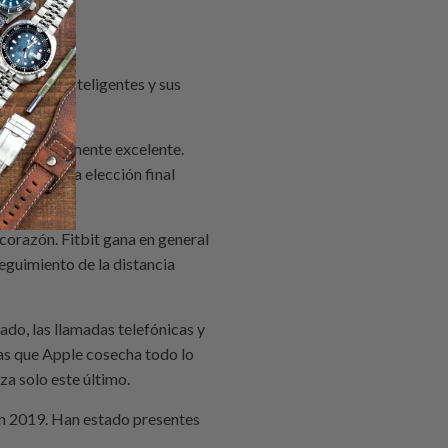
relojes inteligentes y sus
 casi igualmente excelente.
lo tanto, la elección final
 corazón. Fitbit gana en general
eguimiento de la distancia
ado, las llamadas telefónicas y
tras que Apple cosecha todo lo
a solo este último.
n 2019. Han estado presentes