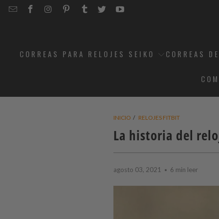
EMAIL
STRAPCODE
STRAPCODE
STRAPCODE
STRAPCODE
STRAPCODE
STRAPCODE
STRAPCODE
ON
ON
ON
ON
ON
ON
FACEBOOK
INSTAGRAM
PINTEREST
TUMBLR
TWITTER
YOUTUBE
CORREAS PARA RELOJES SEIKO
CORREAS DE
COM
INICIO
/
RELOJES FITBIT
La historia del rel
agosto 03, 2021
6 min leer