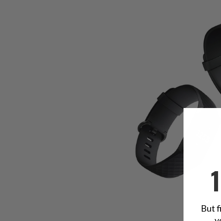
But f
y