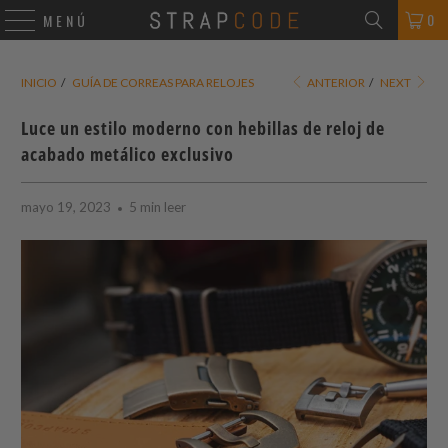
0
MENÚ
INICIO
/
GUÍA DE CORREAS PARA RELOJES
ANTERIOR
/
NEXT
Luce un estilo moderno con hebillas de reloj de
acabado metálico exclusivo
mayo 19, 2023
5 min leer