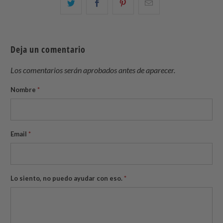
Comparte
Comparte
Compartir
Email
esto
esto
esto
this
en
en
en
to
Twitter
Facebook
Pinterest
a
Deja un comentario
friend
Los comentarios serán aprobados antes de aparecer.
Nombre
*
Email
*
Lo siento, no puedo ayudar con eso.
*