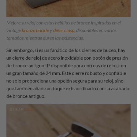
Mejore su reloj con estas hebillas de bronce inspiradas en el
vintage
bronze buckl
e
y
diver clasp
, disponibles en varios
tamaños mientras duren las existencias.
Sin embargo, si es un fanático de los cierres de buceo, hay
un cierre de reloj de acero inoxidable con botón de presión
de bronce antiguo IP disponible para correas de reloj, con
un gran tamaño de 24 mm. Este cierre robusto y confiable
no solo proporciona una opción segura para su reloj, sino
que también añade un toque extraordinario con su acabado
de bronce antiguo.