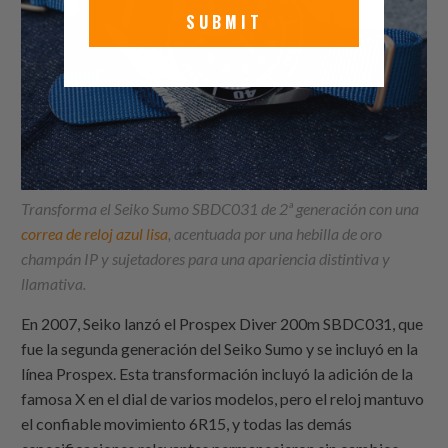
SUBMIT
Transforma el Seiko Sumo SBDC031 de 2ª generación con una
correa de reloj azul lisa
, acentuada por una hebilla de oro
champán IP y sujetadores para una apariencia distintiva y
llamativa.
En 2007, Seiko lanzó el Prospex Diver 200m SBDC031, que
fue la segunda generación del Seiko Sumo y se incluyó en la
línea Prospex. Esta transformación incluyó la adición de la
famosa X en el dial de varios modelos, pero el reloj mantuvo
el confiable movimiento 6R15, y todas las demás