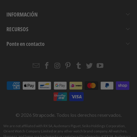
INFORMACIÓN
RECURSOS
Ponte en contacto
Email
Strapcode
Strapcode
Strapcode
Strapcode
Strapcode
Strapcode
Strapcode
on
on
on
on
on
on
Facebook
Instagram
Pinterest
Tumblr
Twitter
YouTube
© 2026
Strapcode
. Todos los derechos reservados.
We are not affiliated with RX SA, Audemars Piguet, Seiko Holdings Corporation,
Orient Watch Company Limited or any other watch brand company. All watches,
likeness, and logos are trademarks or registered trademarks of RX SA, Audemars