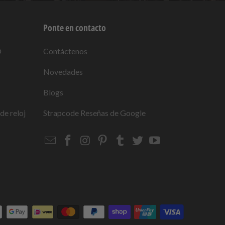
Ponte en contacto
O
Contáctenos
Novedades
Blogs
de reloj
Strapcode
Reseñas de Google
Email
Strapcode
Strapcode
Strapcode
Strapcode
Strapcode
Strapcode
Strapcode
on
on
on
on
on
on
Facebook
Instagram
Pinterest
Tumblr
Twitter
YouTube