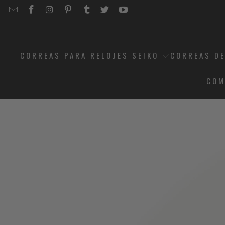
EMAIL
STRAPCODE
STRAPCODE
STRAPCODE
STRAPCODE
STRAPCODE
STRAPCODE
STRAPCODE
ON
ON
ON
ON
ON
ON
FACEBOOK
INSTAGRAM
PINTEREST
TUMBLR
TWITTER
YOUTUBE
CORREAS PARA RELOJES SEIKO
CORREAS DE
COM