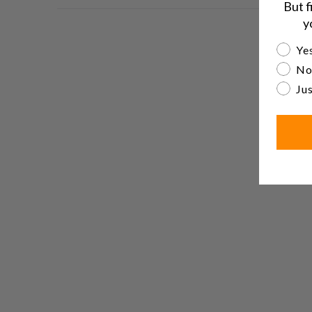
But f
y
Are yo
Yes
No
Jus