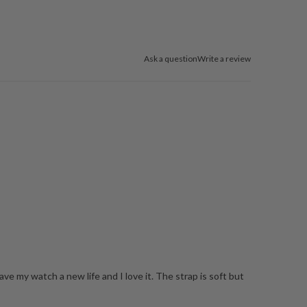
Ask a question
Write a review
 my watch a new life and I love it. The strap is soft but