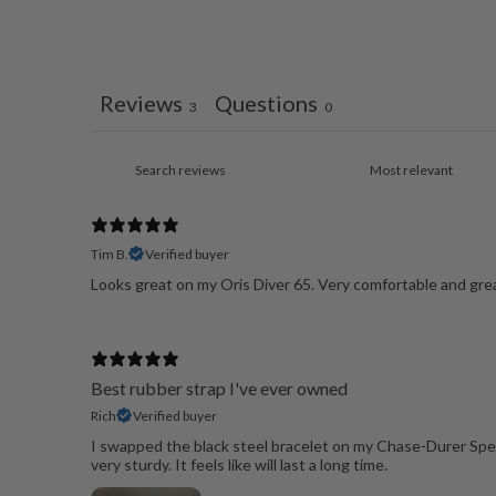
Reviews
Questions
3
0
Tim B.
Verified buyer
Looks great on my Oris Diver 65. Very comfortable and grea
Best rubber strap I've ever owned
Rich
Verified buyer
I swapped the black steel bracelet on my Chase-Durer Speci
very sturdy. It feels like will last a long time.