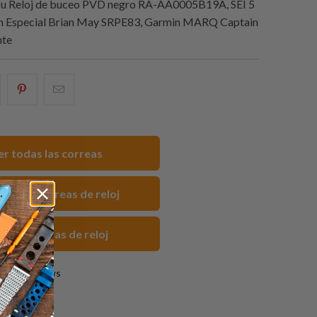
u Reloj de buceo PVD negro RA-AA0005B19A, SEI 5
ón Especial Brian May SRPE83, Garmin MARQ Captain
nte
e
omparte
Compartir
Email
sto
esto
this
n
en
to
acebook
Pinterest
a
er todas las correas
friend
 FKM Correas de reloj
gras Correas de reloj
3 reviews