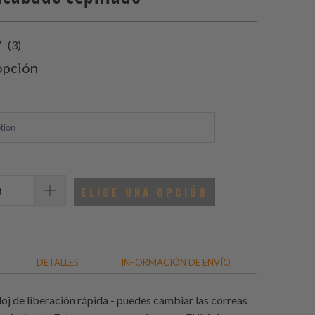
3
(3)
total
opción
de
reseñas
ELIGE UNA OPCIÓN
DETALLES
INFORMACIÓN DE ENVÍO
loj de liberación rápida - puedes cambiar las correas