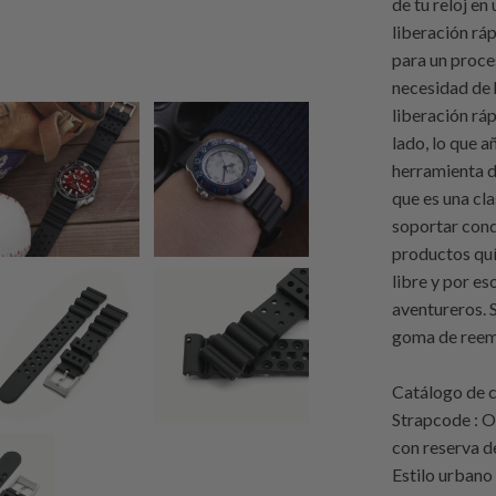
de tu reloj e
liberación ráp
para un proces
necesidad de 
liberación rá
lado, lo que 
herramienta d
que es una cl
soportar cond
productos quí
libre y por e
aventureros. S
goma de reemp
Catálogo de c
Strapcode : 
con reserva 
Estilo urbano