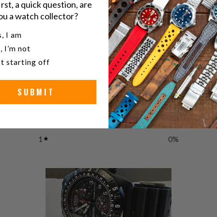
irst, a quick question, are
ou a watch collector?
5
u a watch collector?
, I am
/ 5
3 reviews
, I’m not
t starting off
5
100
%
4
0
%
SUBMIT
3
0
%
2
0
%
1
0
%