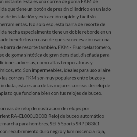
n un instante. Esta es una correa de goma FKM de
ida que tiene un botón de presión cilíndrico en un lado
o de instalación y extracción rápido y fácil sin
herramientas. No solo eso, esta barra de resorte de
pida hecha especialmente tiene un doble reborde en un
añade beneficios en caso de que sea necesario usar una
e barra de resorte también. FKM - Fluoroelastómero,
ase de goma sintética de gran densidad, diseñada para
iciones adversas, como altas temperaturas y
micos, etc. Son impermeables, ideales para uso al aire
so las correas FKM son muy populares entre buzos y
in duda, esta es una de las mejores correas de reloj de
lazo que funciona bien con tus relojes de buceo.
orreas de reloj demostración de relojes por
Orient RA-EL0001B00B Reloj de buceo automático
de marcha para hombres, SEI 5 Sports SRPD83K1
 con recubrimiento duro negro y luminiscencia roja,