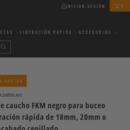
0
INICIAR SESIÓN
ECTAS
LIBERACIÓN RÁPIDA
ACCESORIOS
A OPCIÓN
A16BBU65
de caucho FKM negro para buceo
eración rápida de 18mm, 20mm o
cabado cepillado