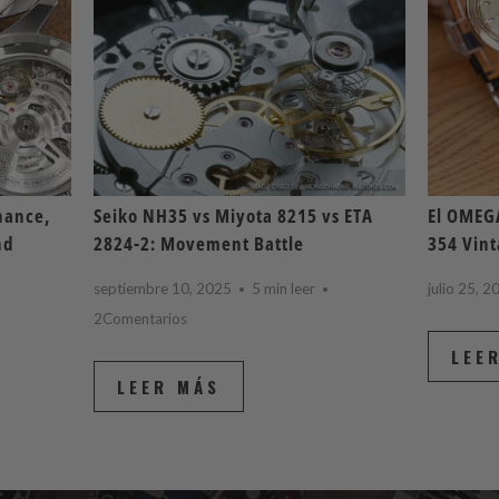
nance,
Seiko NH35 vs Miyota 8215 vs ETA
El OMEG
nd
2824-2: Movement Battle
354 Vint
septiembre 10, 2025
5 min leer
julio 25, 2
2Comentarios
LEE
LEER MÁS