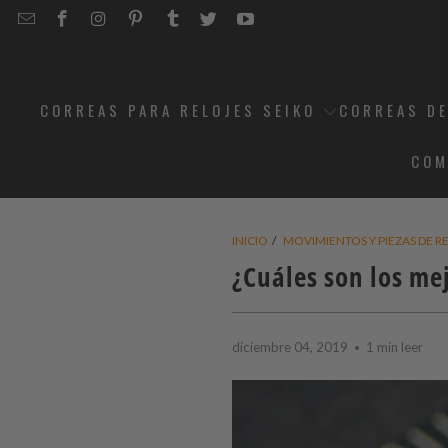
EMAIL
STRAPCODE
STRAPCODE
STRAPCODE
STRAPCODE
STRAPCODE
STRAPCODE
STRAPCODE
ON
ON
ON
ON
ON
ON
FACEBOOK
INSTAGRAM
PINTEREST
TUMBLR
TWITTER
YOUTUBE
CORREAS PARA RELOJES SEIKO
CORREAS DE
COM
INICIO
/
MOVIMIENTOS Y PIEZAS DE R
¿Cuáles son los mej
diciembre 04, 2019
1 min leer