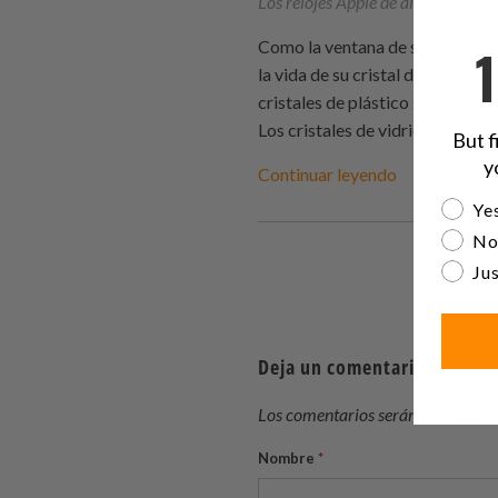
Los relojes Apple de alta gama uti
Como la ventana de su reloj, el 
la vida de su cristal de reloj, l
cristales de plástico son los más
Los cristales de vidrio también 
But f
y
Continuar leyendo
Are yo
Yes
No
Jus
Deja un comentario
Los comentarios serán aprobados 
Nombre
*