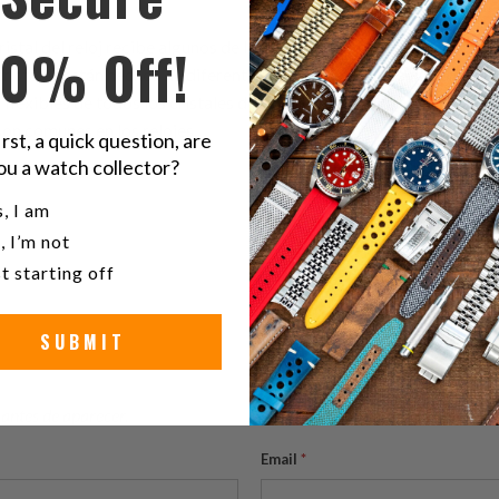
lizan cristal de zafiro, imagen original de gearopen.com
10% Off!
cristal del reloj recibe algunos de los golpes más duros y el peso de
os cristales están hechos de diferentes materiales para asegurar difer
 flexibles de todos los cristales de reloj, y por lo tanto se utilizan
son comunes en los relojes.
irst, a quick question, are
ou a watch collector?
u a watch collector?
, I am
, I’m not
t starting off
SUBMIT
antes de aparecer.
Email
*