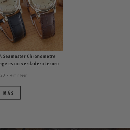
A Seamaster Chronometre
age es un verdadero tesoro
023
4 min leer
R MÁS