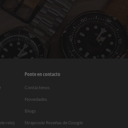
Ponte en contacto
O
Contáctenos
Novedades
Blogs
de reloj
Strapcode
Reseñas de Google